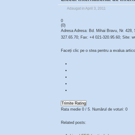
Adaugat in April 3, 2011
0
(
0
)
Adresa Adresa: Bd. Mihai Bravu, Nr. 428, 
327.65.70; Fax: +4 021-320.95.60; Site: ww
Faceți clic pe o stea pentru a evalua artico
Trimite Rating
Rata medie
0
/ 5. Numărul de voturi:
0
Related posts: