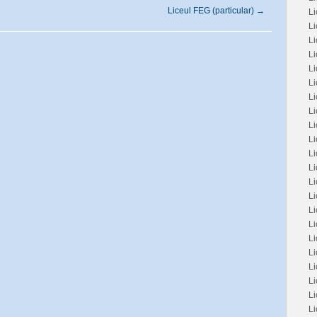
Liceul FEG (particular)
→
Li
L
Li
Li
Li
Li
Li
Li
L
Li
Li
Li
Li
L
L
Li
Li
Li
Li
Li
L
Li