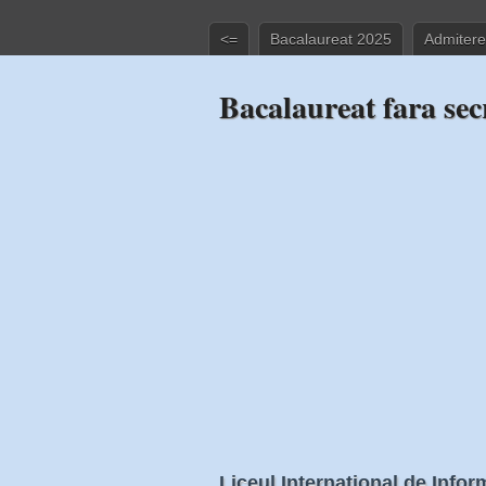
<=
Bacalaureat 2025
Admitere
Bacalaureat fara sec
Liceul International de Infor