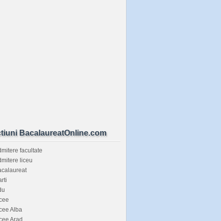
tiuni BacalaureatOnline.com
mitere facultate
mitere liceu
calaureat
rti
du
cee
cee Alba
cee Arad