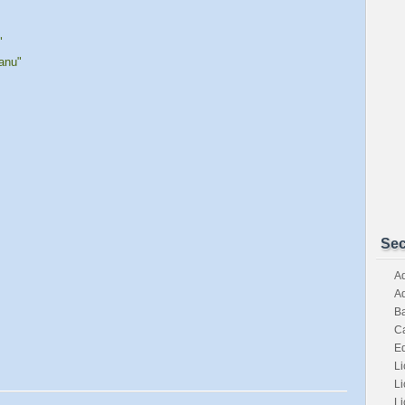
"
anu"
Sec
Ad
Ad
Ba
Ca
E
Li
Li
Li