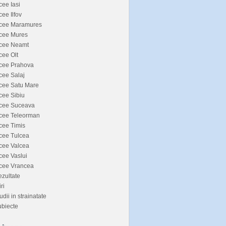
cee Iasi
cee Ilfov
icee Maramures
icee Mures
icee Neamt
cee Olt
icee Prahova
cee Salaj
cee Satu Mare
cee Sibiu
icee Suceava
icee Teleorman
cee Timis
cee Tulcea
cee Valcea
cee Vaslui
icee Vrancea
zultate
iri
udii in strainatate
biecte