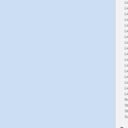
Li
Li
L
L
L
Li
L
Li
Li
Li
L
L
Li
Li
Li
Li
L
Re
St
St
Su