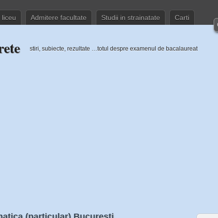
 liceu
Admitere facultate
Studii in strainatate
Carti
rete
stiri, subiecte, rezultate …totul despre examenul de bacalaureat
matica (particular) Bucuresti