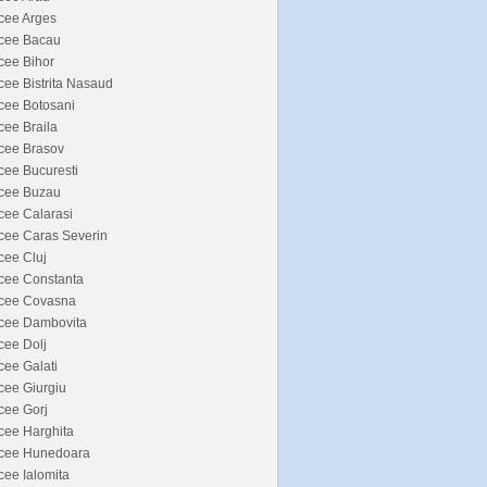
cee Arges
icee Bacau
cee Bihor
cee Bistrita Nasaud
cee Botosani
cee Braila
cee Brasov
cee Bucuresti
icee Buzau
cee Calarasi
cee Caras Severin
cee Cluj
cee Constanta
icee Covasna
icee Dambovita
cee Dolj
cee Galati
cee Giurgiu
cee Gorj
cee Harghita
icee Hunedoara
cee Ialomita