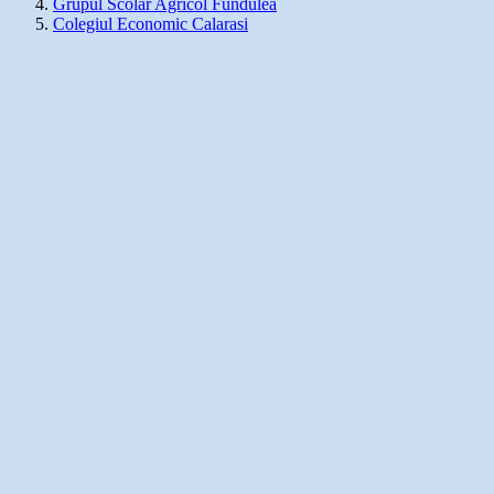
Grupul Scolar Agricol Fundulea
Colegiul Economic Calarasi