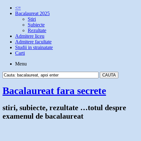
<=
Bacalaureat 2025
Stiri
Subiecte
Rezultate
Admitere liceu
Admitere facultate
Studii in strainatate
Carti
Menu
Bacalaureat fara secrete
stiri, subiecte, rezultate …totul despre
examenul de bacalaureat