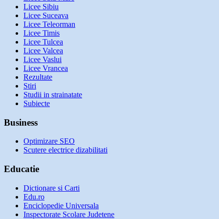
Licee Sibiu
Licee Suceava
Licee Teleorman
Licee Timis
Licee Tulcea
Licee Valcea
Licee Vaslui
Licee Vrancea
Rezultate
Stiri
Studii in strainatate
Subiecte
Business
Optimizare SEO
Scutere electrice dizabilitati
Educatie
Dictionare si Carti
Edu.ro
Enciclopedie Universala
Inspectorate Scolare Judetene