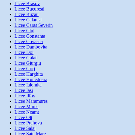
Licee Brasov
Licee Bucuresti
Licee Buzau
Licee Calarasi
Licee Caras Severin
Licee Cluj
Licee Constanta
Licee Covasna
Licee Dambovita
Licee Dolj
Licee Galati
Licee Giurgiu
Licee Gorj
Licee Harghita
Licee Hunedoara
Licee Ialomita
Licee Iasi
Licee Ilfov
Licee Maramures
Licee Mures
Licee Neamt
Licee Olt
Licee Prahova
Licee Salaj
Licee Satu Mare