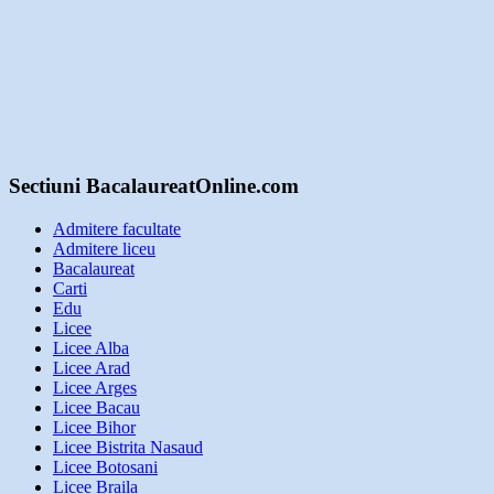
Sectiuni BacalaureatOnline.com
Admitere facultate
Admitere liceu
Bacalaureat
Carti
Edu
Licee
Licee Alba
Licee Arad
Licee Arges
Licee Bacau
Licee Bihor
Licee Bistrita Nasaud
Licee Botosani
Licee Braila