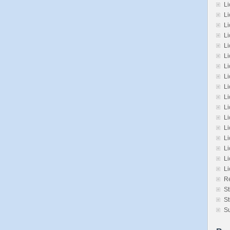
Li
Li
L
L
L
Li
L
Li
Li
Li
L
L
Li
Li
Li
Li
L
Re
St
St
Su