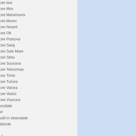
cee Iasi
cee Ilfov
icee Maramures
icee Mures
icee Neamt
cee Olt
icee Prahova
cee Salaj
cee Satu Mare
cee Sibiu
icee Suceava
icee Teleorman
cee Timis
cee Tulcea
cee Valcea
cee Vaslui
icee Vrancea
zultate
iri
udii in strainatate
biecte