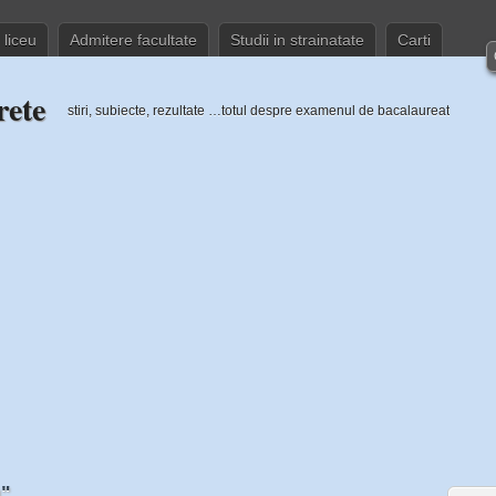
 liceu
Admitere facultate
Studii in strainatate
Carti
rete
stiri, subiecte, rezultate …totul despre examenul de bacalaureat
u"