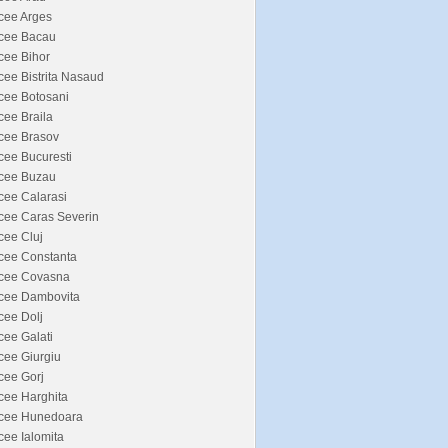
cee Arges
icee Bacau
cee Bihor
cee Bistrita Nasaud
cee Botosani
cee Braila
cee Brasov
cee Bucuresti
icee Buzau
cee Calarasi
cee Caras Severin
cee Cluj
cee Constanta
icee Covasna
icee Dambovita
cee Dolj
cee Galati
cee Giurgiu
cee Gorj
cee Harghita
icee Hunedoara
cee Ialomita