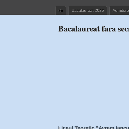
<=
Bacalaureat 2025
Admitere
Bacalaureat fara sec
Liceul Teoretic "Avram Ianc