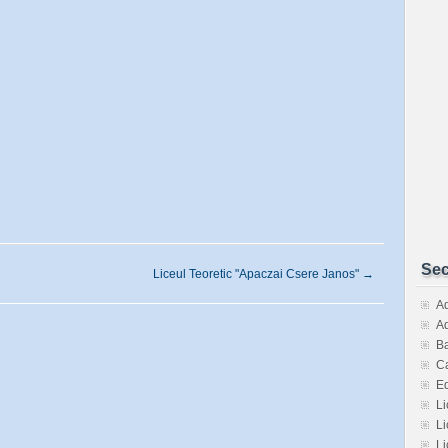
Sec
Liceul Teoretic "Apaczai Csere Janos"
→
Ad
Ad
Ba
Ca
E
Li
Li
Li