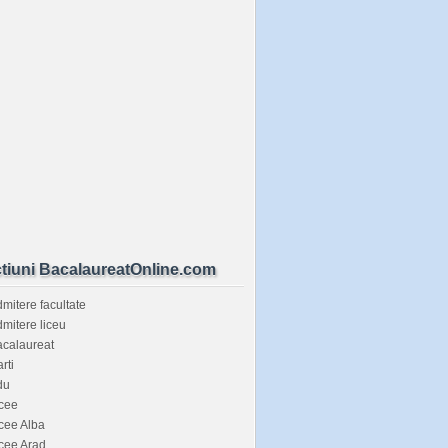
tiuni BacalaureatOnline.com
mitere facultate
mitere liceu
calaureat
rti
du
cee
cee Alba
cee Arad