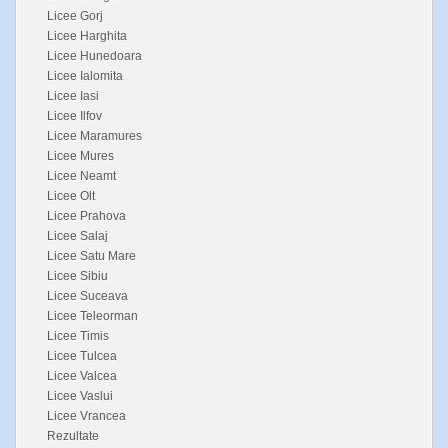
Licee Gorj
Licee Harghita
Licee Hunedoara
Licee Ialomita
Licee Iasi
Licee Ilfov
Licee Maramures
Licee Mures
Licee Neamt
Licee Olt
Licee Prahova
Licee Salaj
Licee Satu Mare
Licee Sibiu
Licee Suceava
Licee Teleorman
Licee Timis
Licee Tulcea
Licee Valcea
Licee Vaslui
Licee Vrancea
Rezultate