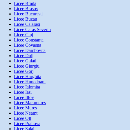
Licee Braila
Licee Brasov
Licee Bucuresti
Licee Buzau
Licee Calarasi
Licee Caras Severin
Licee Cluj
Licee Constanta
Licee Covasna
Licee Dambovita
Licee Dolj
Licee Galati
Licee Giurgiu
Licee Gorj
Licee Harghita
Licee Hunedoara
Licee Ialomita
Licee Iasi
Licee Ilfov
Licee Maramures
Licee Mures
Licee Neamt
Licee Olt
Licee Prahova
Licee Salaj