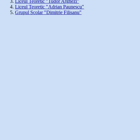
Liceul Teoretic "Tudor Arghezi"
Liceul Teoretic "Adrian Paunescu"
Grupul Scolar "Dimitrie Filisanu"