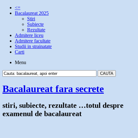
<=
Bacalaureat 2025
Stiri
Subiecte
Rezultate
Admitere liceu
Admitere facultate
Studii in strainatate
Carti
Menu
Bacalaureat fara secrete
stiri, subiecte, rezultate …totul despre
examenul de bacalaureat