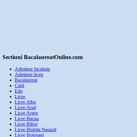
Sectiuni BacalaureatOnline.com
Admitere facultate
Admitere liceu
Bacalaureat
Carti
Edu
Licee
Licee Alba
Licee Arad
Licee Arges
Licee Bacau
Licee Bihor
Licee Bistrita Nasaud
Licee Botosani