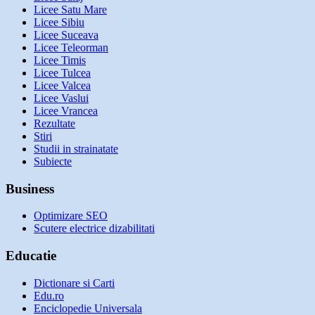
Licee Satu Mare
Licee Sibiu
Licee Suceava
Licee Teleorman
Licee Timis
Licee Tulcea
Licee Valcea
Licee Vaslui
Licee Vrancea
Rezultate
Stiri
Studii in strainatate
Subiecte
Business
Optimizare SEO
Scutere electrice dizabilitati
Educatie
Dictionare si Carti
Edu.ro
Enciclopedie Universala