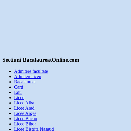
Sectiuni BacalaureatOnline.com
Admitere facultate
Admitere liceu
Bacalaureat
Carti
Edu
Licee
Licee Alba
Licee Arad
Licee Arges
Licee Bacau
Licee Bihor
Licee Bistrita Nasaud