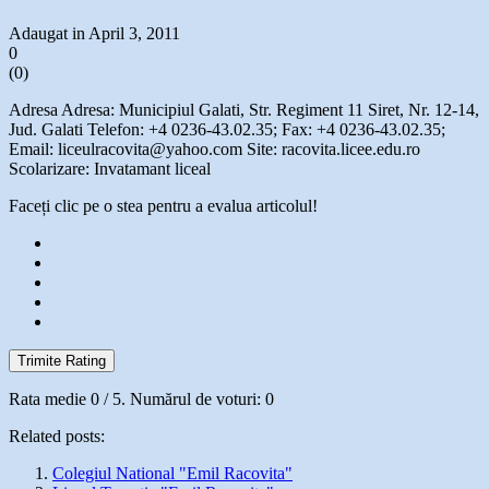
Adaugat in April 3, 2011
0
(
0
)
Adresa Adresa: Municipiul Galati, Str. Regiment 11 Siret, Nr. 12-14,
Jud. Galati Telefon: +4 0236-43.02.35; Fax: +4 0236-43.02.35;
Email: liceulracovita@yahoo.com Site: racovita.licee.edu.ro
Scolarizare: Invatamant liceal
Faceți clic pe o stea pentru a evalua articolul!
Trimite Rating
Rata medie
0
/ 5. Numărul de voturi:
0
Related posts:
Colegiul National "Emil Racovita"