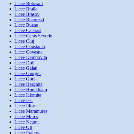
Licee Botosani
Licee Braila
Licee Brasov
Licee Bucuresti
Licee Buzau
Licee Calarasi
Licee Caras Severin
Licee Cluj
Licee Constanta
Licee Covasna
Licee Dambovita
Licee Dolj
Licee Galati
Licee Giurgiu
Licee Gorj
Licee Harghita
Licee Hunedoara
Licee Ialomita
Licee Iasi
Licee Ilfov
Licee Maramures
Licee Mures
Licee Neamt
Licee Olt
Licee Prahova