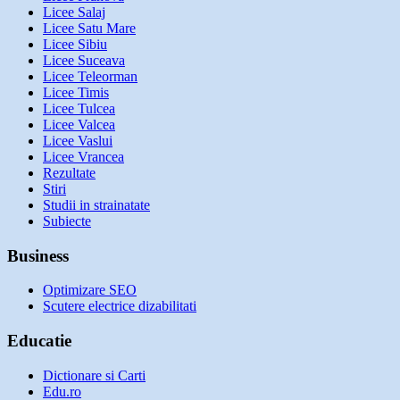
Licee Salaj
Licee Satu Mare
Licee Sibiu
Licee Suceava
Licee Teleorman
Licee Timis
Licee Tulcea
Licee Valcea
Licee Vaslui
Licee Vrancea
Rezultate
Stiri
Studii in strainatate
Subiecte
Business
Optimizare SEO
Scutere electrice dizabilitati
Educatie
Dictionare si Carti
Edu.ro