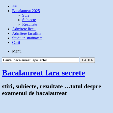
<=
Bacalaureat 2025
Stiri
Subiecte
Rezultate
Admitere liceu
Admitere facultate
Studii in strainatate
Carti
Menu
Bacalaureat fara secrete
stiri, subiecte, rezultate …totul despre
examenul de bacalaureat