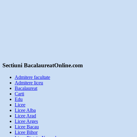
Sectiuni BacalaureatOnline.com
Admitere facultate
Admitere liceu
Bacalaureat
Carti
Edu
Licee
Licee Alba
Licee Arad
Licee Arges
Licee Bacau
Licee Bihor