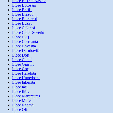
Licee Bistrita Nasaud
Licee Botosani
Licee Braila
Licee Brasov
Licee Bucuresti
Licee Buzau
Licee Calarasi
Licee Caras Severin
Licee Cluj
Licee Constanta
Licee Covasna
Licee Dambovita
Licee Dolj
Licee Galati
Licee Giurgiu
Licee Gorj
Licee Harghita
Licee Hunedoara
Licee Ialomita
Licee Iasi
Licee Ilfov
Licee Maramures
Licee Mures
Licee Neamt
Licee Olt