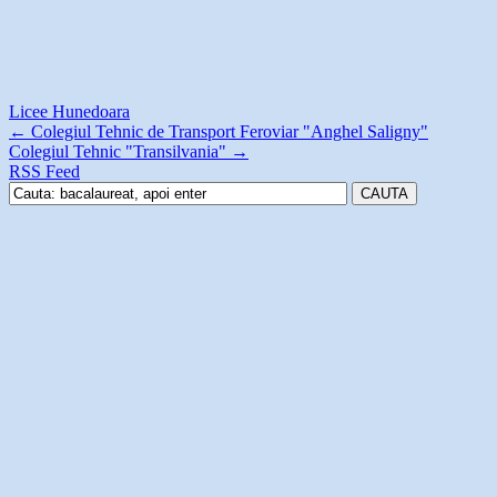
Licee Hunedoara
←
Colegiul Tehnic de Transport Feroviar "Anghel Saligny"
Colegiul Tehnic "Transilvania"
→
RSS Feed