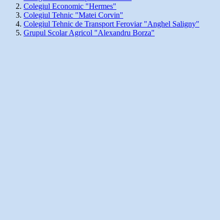
Colegiul Economic "Hermes"
Colegiul Tehnic "Matei Corvin"
Colegiul Tehnic de Transport Feroviar "Anghel Saligny"
Grupul Scolar Agricol "Alexandru Borza"