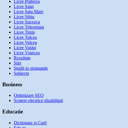
Licee Prahova
Licee Salaj
Licee Satu Mare
Licee Sibiu
Licee Suceava
Licee Teleorman
Licee Timis
Licee Tulcea
Licee Valcea
Licee Vaslui
Licee Vrancea
Rezultate
Stiri
Studii in strainatate
Subiecte
Business
Optimizare SEO
Scutere electrice dizabilitati
Educatie
Dictionare si Carti
Edu.ro