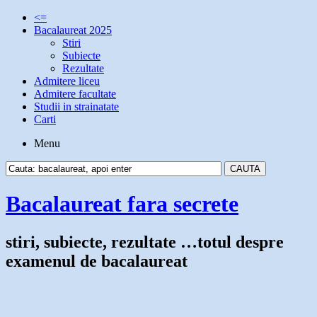
<=
Bacalaureat 2025
Stiri
Subiecte
Rezultate
Admitere liceu
Admitere facultate
Studii in strainatate
Carti
Menu
Bacalaureat fara secrete
stiri, subiecte, rezultate …totul despre
examenul de bacalaureat