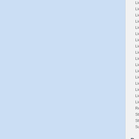
Li
Li
L
L
L
Li
L
Li
Li
Li
L
L
Li
Li
Li
Li
L
Re
St
St
Su