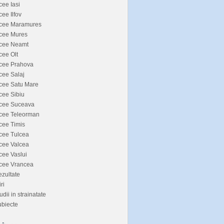
cee Iasi
cee Ilfov
icee Maramures
icee Mures
icee Neamt
cee Olt
icee Prahova
cee Salaj
cee Satu Mare
cee Sibiu
icee Suceava
icee Teleorman
cee Timis
cee Tulcea
cee Valcea
cee Vaslui
icee Vrancea
zultate
iri
udii in strainatate
biecte