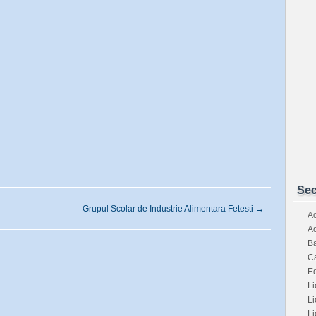
Sec
Grupul Scolar de Industrie Alimentara Fetesti
→
Ad
Ad
Ba
Ca
E
Li
Li
Li