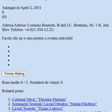
Adaugat in April 3, 2011
0
(
0
)
Adresa Adresa: Comuna Branesti, B-dul I.C. Bratianu, Nr. 1 B, Jud.
Ilfov Telefon: +4 021-350.12.25;
Faceți clic pe o stea pentru a evalua articolul!
Trimite Rating
Rata medie
0
/ 5. Numărul de voturi:
0
Related posts:
Colegiul Silvic "Theodor Pietraru"
Seminarul Teologic Liceal Ortodox "Sfanta Filofteea"
Liceul Teoretic "Traian Lalescu"