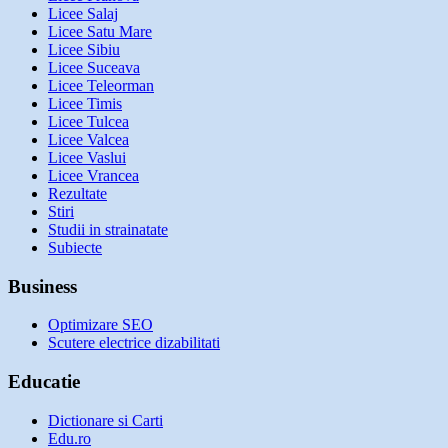
Licee Salaj
Licee Satu Mare
Licee Sibiu
Licee Suceava
Licee Teleorman
Licee Timis
Licee Tulcea
Licee Valcea
Licee Vaslui
Licee Vrancea
Rezultate
Stiri
Studii in strainatate
Subiecte
Business
Optimizare SEO
Scutere electrice dizabilitati
Educatie
Dictionare si Carti
Edu.ro