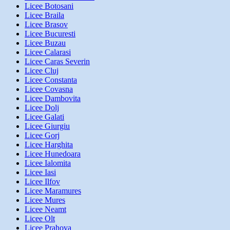
Licee Botosani
Licee Braila
Licee Brasov
Licee Bucuresti
Licee Buzau
Licee Calarasi
Licee Caras Severin
Licee Cluj
Licee Constanta
Licee Covasna
Licee Dambovita
Licee Dolj
Licee Galati
Licee Giurgiu
Licee Gorj
Licee Harghita
Licee Hunedoara
Licee Ialomita
Licee Iasi
Licee Ilfov
Licee Maramures
Licee Mures
Licee Neamt
Licee Olt
Licee Prahova