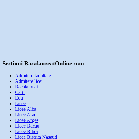
Sectiuni BacalaureatOnline.com
Admitere facultate
Admitere liceu
Bacalaureat
Carti
Edu
Licee
Licee Alba
Licee Arad
Licee Arges
Licee Bacau
Licee Bihor
Licee Bistrita Nasaud