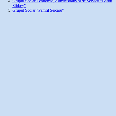
Grupul Scolar Economic, Administrativ si de Servicii "Barbu
Stirbey"
Grupul Scolar "Pamfil Seicaru"