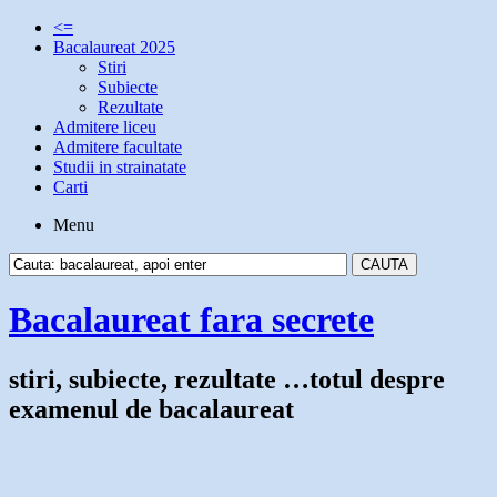
<=
Bacalaureat 2025
Stiri
Subiecte
Rezultate
Admitere liceu
Admitere facultate
Studii in strainatate
Carti
Menu
Bacalaureat fara secrete
stiri, subiecte, rezultate …totul despre
examenul de bacalaureat