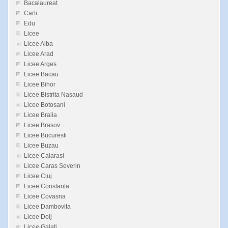
Bacalaureat
Carti
Edu
Licee
Licee Alba
Licee Arad
Licee Arges
Licee Bacau
Licee Bihor
Licee Bistrita Nasaud
Licee Botosani
Licee Braila
Licee Brasov
Licee Bucuresti
Licee Buzau
Licee Calarasi
Licee Caras Severin
Licee Cluj
Licee Constanta
Licee Covasna
Licee Dambovita
Licee Dolj
Licee Galati