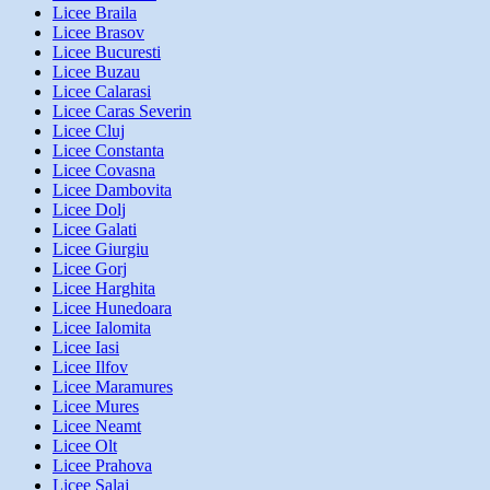
Licee Braila
Licee Brasov
Licee Bucuresti
Licee Buzau
Licee Calarasi
Licee Caras Severin
Licee Cluj
Licee Constanta
Licee Covasna
Licee Dambovita
Licee Dolj
Licee Galati
Licee Giurgiu
Licee Gorj
Licee Harghita
Licee Hunedoara
Licee Ialomita
Licee Iasi
Licee Ilfov
Licee Maramures
Licee Mures
Licee Neamt
Licee Olt
Licee Prahova
Licee Salaj