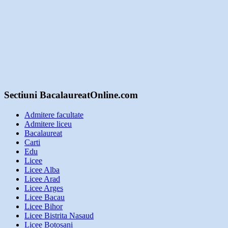
Sectiuni BacalaureatOnline.com
Admitere facultate
Admitere liceu
Bacalaureat
Carti
Edu
Licee
Licee Alba
Licee Arad
Licee Arges
Licee Bacau
Licee Bihor
Licee Bistrita Nasaud
Licee Botosani