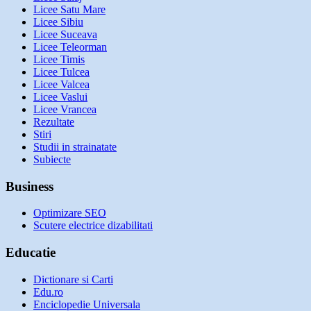
Licee Satu Mare
Licee Sibiu
Licee Suceava
Licee Teleorman
Licee Timis
Licee Tulcea
Licee Valcea
Licee Vaslui
Licee Vrancea
Rezultate
Stiri
Studii in strainatate
Subiecte
Business
Optimizare SEO
Scutere electrice dizabilitati
Educatie
Dictionare si Carti
Edu.ro
Enciclopedie Universala