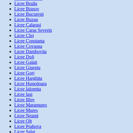
Licee Braila
Licee Brasov
Licee Bucuresti
Licee Buzau
Licee Calarasi
Licee Caras Severin
Licee Cluj
Licee Constanta
Licee Covasna
Licee Dambovita
Licee Dolj
Licee Galati
Licee Giurgiu
Licee Gorj
Licee Harghita
Licee Hunedoara
Licee Ialomita
Licee Iasi
Licee Ilfov
Licee Maramures
Licee Mures
Licee Neamt
Licee Olt
Licee Prahova
Licee Salaj