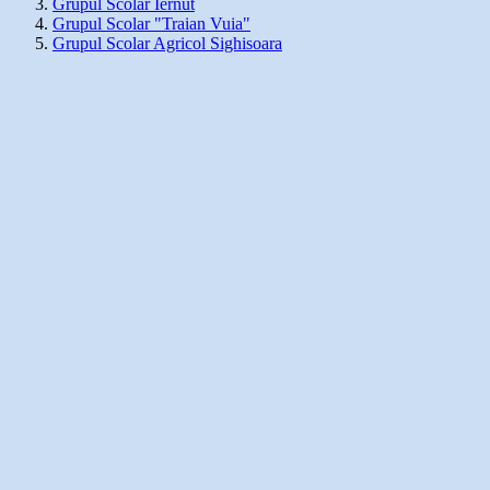
Grupul Scolar Iernut
Grupul Scolar "Traian Vuia"
Grupul Scolar Agricol Sighisoara