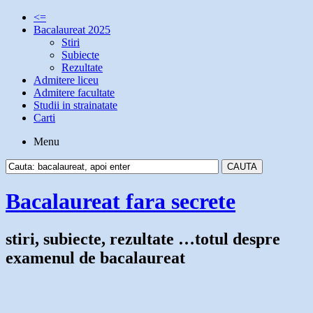
<=
Bacalaureat 2025
Stiri
Subiecte
Rezultate
Admitere liceu
Admitere facultate
Studii in strainatate
Carti
Menu
Bacalaureat fara secrete
stiri, subiecte, rezultate …totul despre
examenul de bacalaureat