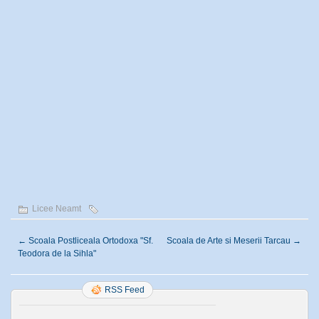
Licee Neamt
←
Scoala Postliceala Ortodoxa "Sf.
Scoala de Arte si Meserii Tarcau
→
Teodora de la Sihla"
RSS Feed