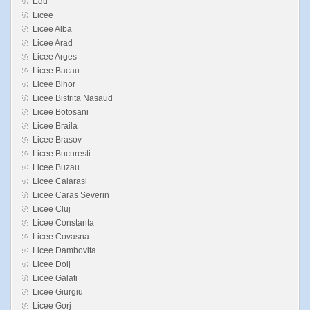
Edu
Licee
Licee Alba
Licee Arad
Licee Arges
Licee Bacau
Licee Bihor
Licee Bistrita Nasaud
Licee Botosani
Licee Braila
Licee Brasov
Licee Bucuresti
Licee Buzau
Licee Calarasi
Licee Caras Severin
Licee Cluj
Licee Constanta
Licee Covasna
Licee Dambovita
Licee Dolj
Licee Galati
Licee Giurgiu
Licee Gorj