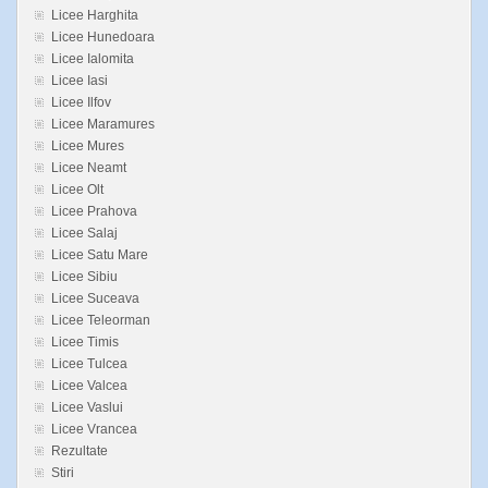
Licee Harghita
Licee Hunedoara
Licee Ialomita
Licee Iasi
Licee Ilfov
Licee Maramures
Licee Mures
Licee Neamt
Licee Olt
Licee Prahova
Licee Salaj
Licee Satu Mare
Licee Sibiu
Licee Suceava
Licee Teleorman
Licee Timis
Licee Tulcea
Licee Valcea
Licee Vaslui
Licee Vrancea
Rezultate
Stiri