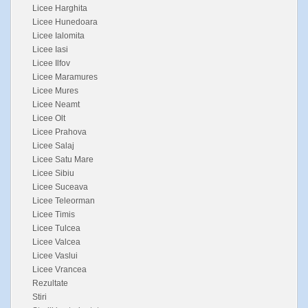
Licee Harghita
Licee Hunedoara
Licee Ialomita
Licee Iasi
Licee Ilfov
Licee Maramures
Licee Mures
Licee Neamt
Licee Olt
Licee Prahova
Licee Salaj
Licee Satu Mare
Licee Sibiu
Licee Suceava
Licee Teleorman
Licee Timis
Licee Tulcea
Licee Valcea
Licee Vaslui
Licee Vrancea
Rezultate
Stiri