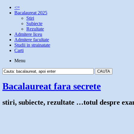
<=
Bacalaureat 2025
Stiri
Subiecte
Rezultate
Admitere liceu
Admitere facultate
Studii in strainatate
Carti
Menu
Bacalaureat fara secrete
stiri, subiecte, rezultate …totul despre e