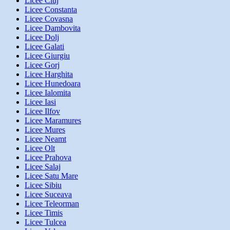
Licee Cluj
Licee Constanta
Licee Covasna
Licee Dambovita
Licee Dolj
Licee Galati
Licee Giurgiu
Licee Gorj
Licee Harghita
Licee Hunedoara
Licee Ialomita
Licee Iasi
Licee Ilfov
Licee Maramures
Licee Mures
Licee Neamt
Licee Olt
Licee Prahova
Licee Salaj
Licee Satu Mare
Licee Sibiu
Licee Suceava
Licee Teleorman
Licee Timis
Licee Tulcea