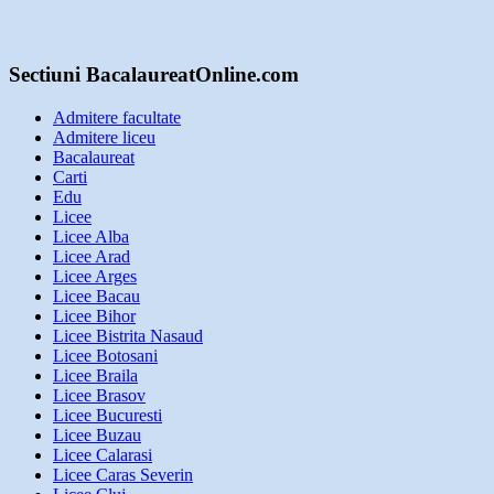
Sectiuni BacalaureatOnline.com
Admitere facultate
Admitere liceu
Bacalaureat
Carti
Edu
Licee
Licee Alba
Licee Arad
Licee Arges
Licee Bacau
Licee Bihor
Licee Bistrita Nasaud
Licee Botosani
Licee Braila
Licee Brasov
Licee Bucuresti
Licee Buzau
Licee Calarasi
Licee Caras Severin