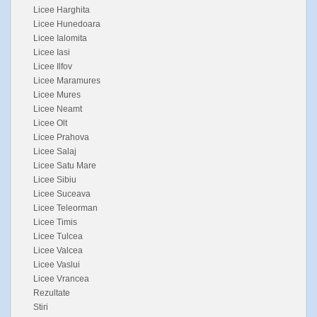
Licee Harghita
Licee Hunedoara
Licee Ialomita
Licee Iasi
Licee Ilfov
Licee Maramures
Licee Mures
Licee Neamt
Licee Olt
Licee Prahova
Licee Salaj
Licee Satu Mare
Licee Sibiu
Licee Suceava
Licee Teleorman
Licee Timis
Licee Tulcea
Licee Valcea
Licee Vaslui
Licee Vrancea
Rezultate
Stiri