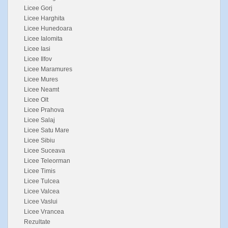
Licee Gorj
Licee Harghita
Licee Hunedoara
Licee Ialomita
Licee Iasi
Licee Ilfov
Licee Maramures
Licee Mures
Licee Neamt
Licee Olt
Licee Prahova
Licee Salaj
Licee Satu Mare
Licee Sibiu
Licee Suceava
Licee Teleorman
Licee Timis
Licee Tulcea
Licee Valcea
Licee Vaslui
Licee Vrancea
Rezultate