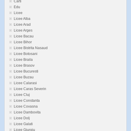
Carti
Edu
Licee
Licee Alba
Licee Arad
Licee Arges
Licee Bacau
Licee Bihor
Licee Bistrita Nasaud
Licee Botosani
Licee Braila
Licee Brasov
Licee Bucuresti
Licee Buzau
Licee Calarasi
Licee Caras Severin
Licee Cluj
Licee Constanta
Licee Covasna
Licee Dambovita
Licee Dolj
Licee Galati
Licee Giurgiu