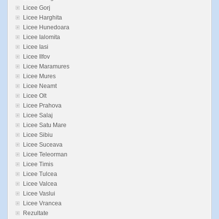
Licee Gorj
Licee Harghita
Licee Hunedoara
Licee Ialomita
Licee Iasi
Licee Ilfov
Licee Maramures
Licee Mures
Licee Neamt
Licee Olt
Licee Prahova
Licee Salaj
Licee Satu Mare
Licee Sibiu
Licee Suceava
Licee Teleorman
Licee Timis
Licee Tulcea
Licee Valcea
Licee Vaslui
Licee Vrancea
Rezultate