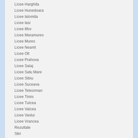
Licee Harghita
Licee Hunedoara
Licee Ialomita
Licee Iasi
Licee Ilfov
Licee Maramures
Licee Mures
Licee Neamt
Licee Olt
Licee Prahova
Licee Salaj
Licee Satu Mare
Licee Sibiu
Licee Suceava
Licee Teleorman
Licee Timis
Licee Tulcea
Licee Valcea
Licee Vaslui
Licee Vrancea
Rezultate
Stiri