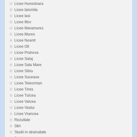
Licee Hunedoara
Licee Ialomita
Licee Iasi
Licee Ilfov
Licee Maramures
Licee Mures
Licee Neamt
Licee Olt
Licee Prahova
Licee Salaj
Licee Satu Mare
Licee Sibiu
Licee Suceava
Licee Teleorman
Licee Timis
Licee Tulcea
Licee Valcea
Licee Vaslui
Licee Vrancea
Rezultate
Stiri
Studii in strainatate