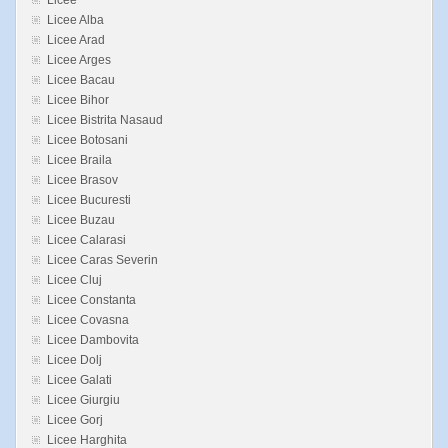
Licee
Licee Alba
Licee Arad
Licee Arges
Licee Bacau
Licee Bihor
Licee Bistrita Nasaud
Licee Botosani
Licee Braila
Licee Brasov
Licee Bucuresti
Licee Buzau
Licee Calarasi
Licee Caras Severin
Licee Cluj
Licee Constanta
Licee Covasna
Licee Dambovita
Licee Dolj
Licee Galati
Licee Giurgiu
Licee Gorj
Licee Harghita