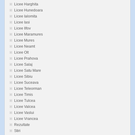
Licee Harghita
Licee Hunedoara
Licee Ialomita
Licee Iasi
Licee Ilfov
Licee Maramures
Licee Mures
Licee Neamt
Licee Olt
Licee Prahova
Licee Salaj
Licee Satu Mare
Licee Sibiu
Licee Suceava
Licee Teleorman
Licee Timis
Licee Tulcea
Licee Valcea
Licee Vaslui
Licee Vrancea
Rezultate
Stiri