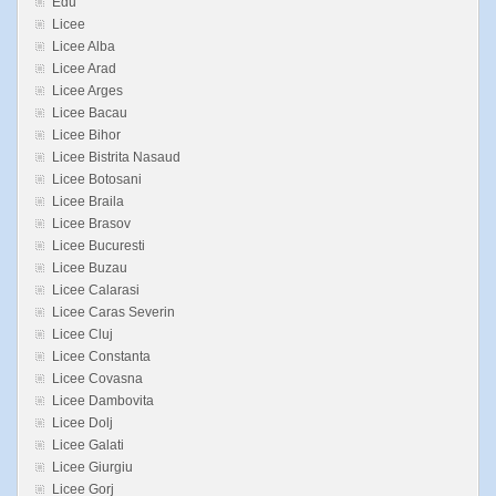
Edu
Licee
Licee Alba
Licee Arad
Licee Arges
Licee Bacau
Licee Bihor
Licee Bistrita Nasaud
Licee Botosani
Licee Braila
Licee Brasov
Licee Bucuresti
Licee Buzau
Licee Calarasi
Licee Caras Severin
Licee Cluj
Licee Constanta
Licee Covasna
Licee Dambovita
Licee Dolj
Licee Galati
Licee Giurgiu
Licee Gorj