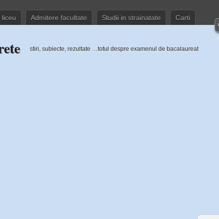
 liceu
Admitere facultate
Studii in strainatate
Carti
rete
stiri, subiecte, rezultate …totul despre examenul de bacalaureat