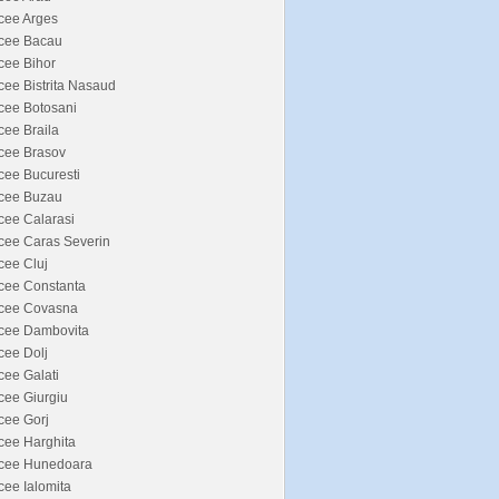
cee Arges
icee Bacau
cee Bihor
cee Bistrita Nasaud
cee Botosani
cee Braila
cee Brasov
cee Bucuresti
icee Buzau
cee Calarasi
cee Caras Severin
cee Cluj
cee Constanta
icee Covasna
icee Dambovita
cee Dolj
cee Galati
cee Giurgiu
cee Gorj
cee Harghita
icee Hunedoara
cee Ialomita