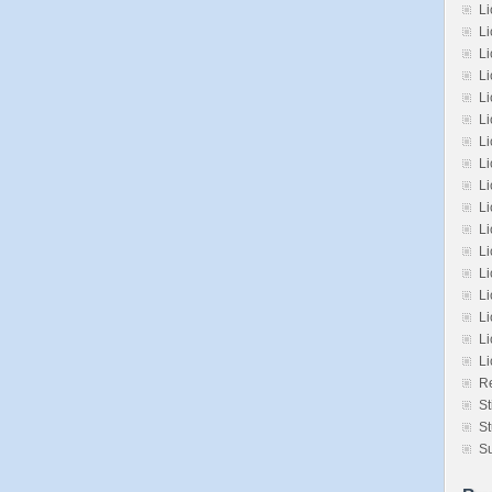
Li
Li
L
L
L
Li
L
Li
Li
Li
L
L
Li
Li
Li
Li
L
Re
St
St
Su