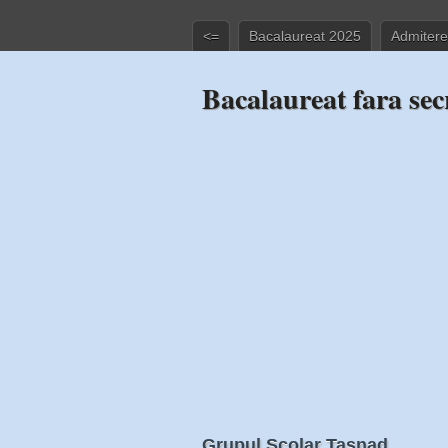
<=
Bacalaureat 2025
Admitere
Bacalaureat fara sec
Grupul Scolar Tasnad