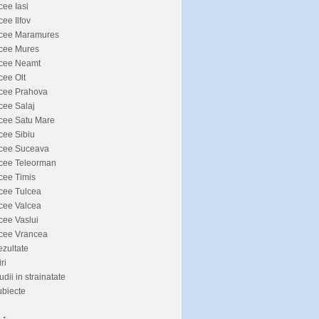
cee Iasi
cee Ilfov
icee Maramures
icee Mures
icee Neamt
cee Olt
icee Prahova
cee Salaj
cee Satu Mare
cee Sibiu
icee Suceava
icee Teleorman
cee Timis
cee Tulcea
cee Valcea
cee Vaslui
icee Vrancea
zultate
iri
udii in strainatate
biecte