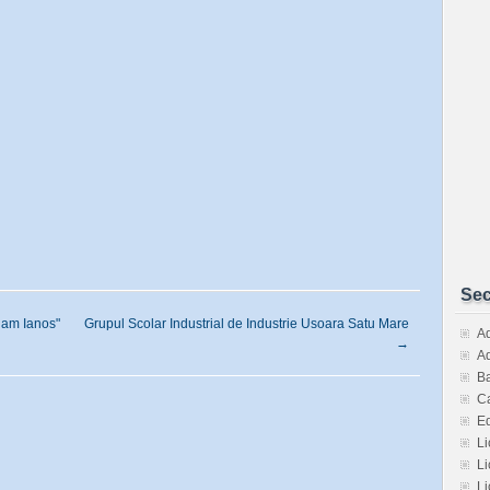
Sec
Ham Ianos"
Grupul Scolar Industrial de Industrie Usoara Satu Mare
Ad
→
Ad
Ba
Ca
E
Li
Li
Li