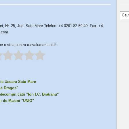
ei, Nr. 25, Jud. Satu Mare Telefon: +4 0261-82.59.40; Fax: +4
o.com
pe o stea pentru a evalua articolul!
rie Usoara Satu Mare
he Dragos"
elecomunicatii "Ion I.C. Bratianu"
ii de Masini "UNIO"