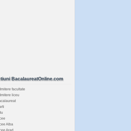
tiuni BacalaureatOnline.com
mitere facultate
mitere liceu
calaureat
rti
du
cee
cee Alba
cee Arad