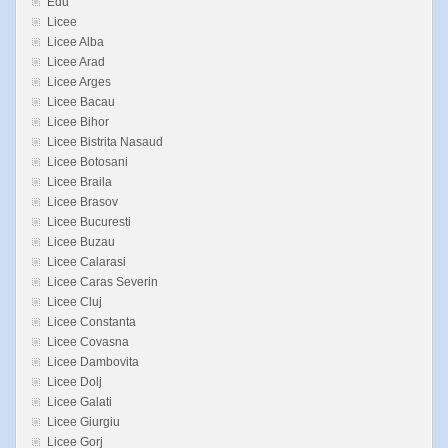
Edu
Licee
Licee Alba
Licee Arad
Licee Arges
Licee Bacau
Licee Bihor
Licee Bistrita Nasaud
Licee Botosani
Licee Braila
Licee Brasov
Licee Bucuresti
Licee Buzau
Licee Calarasi
Licee Caras Severin
Licee Cluj
Licee Constanta
Licee Covasna
Licee Dambovita
Licee Dolj
Licee Galati
Licee Giurgiu
Licee Gorj