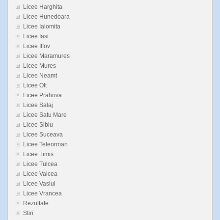
Licee Harghita
Licee Hunedoara
Licee Ialomita
Licee Iasi
Licee Ilfov
Licee Maramures
Licee Mures
Licee Neamt
Licee Olt
Licee Prahova
Licee Salaj
Licee Satu Mare
Licee Sibiu
Licee Suceava
Licee Teleorman
Licee Timis
Licee Tulcea
Licee Valcea
Licee Vaslui
Licee Vrancea
Rezultate
Stiri