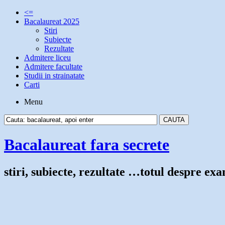
<=
Bacalaureat 2025
Stiri
Subiecte
Rezultate
Admitere liceu
Admitere facultate
Studii in strainatate
Carti
Menu
Bacalaureat fara secrete
stiri, subiecte, rezultate …totul despre e