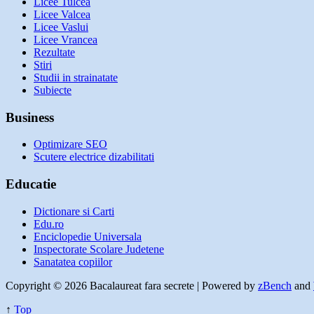
Licee Tulcea
Licee Valcea
Licee Vaslui
Licee Vrancea
Rezultate
Stiri
Studii in strainatate
Subiecte
Business
Optimizare SEO
Scutere electrice dizabilitati
Educatie
Dictionare si Carti
Edu.ro
Enciclopedie Universala
Inspectorate Scolare Judetene
Sanatatea copiilor
Copyright © 2026 Bacalaureat fara secrete | Powered by
zBench
and
↑
Top