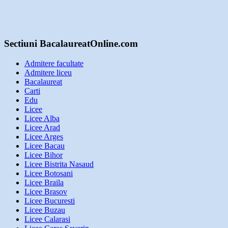
Sectiuni BacalaureatOnline.com
Admitere facultate
Admitere liceu
Bacalaureat
Carti
Edu
Licee
Licee Alba
Licee Arad
Licee Arges
Licee Bacau
Licee Bihor
Licee Bistrita Nasaud
Licee Botosani
Licee Braila
Licee Brasov
Licee Bucuresti
Licee Buzau
Licee Calarasi