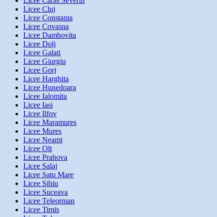
Licee Caras Severin
Licee Cluj
Licee Constanta
Licee Covasna
Licee Dambovita
Licee Dolj
Licee Galati
Licee Giurgiu
Licee Gorj
Licee Harghita
Licee Hunedoara
Licee Ialomita
Licee Iasi
Licee Ilfov
Licee Maramures
Licee Mures
Licee Neamt
Licee Olt
Licee Prahova
Licee Salaj
Licee Satu Mare
Licee Sibiu
Licee Suceava
Licee Teleorman
Licee Timis