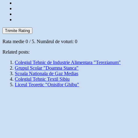
Trimite Rating
Rata medie
0
/ 5. Numărul de voturi:
0
Related posts:
Colegiul Tehnic de Industrie Alimentara "Terezianum"
Grupul Scolar "Doamna Stanca"
Scoala Nationala de Gaz Medias
Colegiul Tehnic Textil Sibiu
Liceul Teoretic "Onisifor Ghibu"