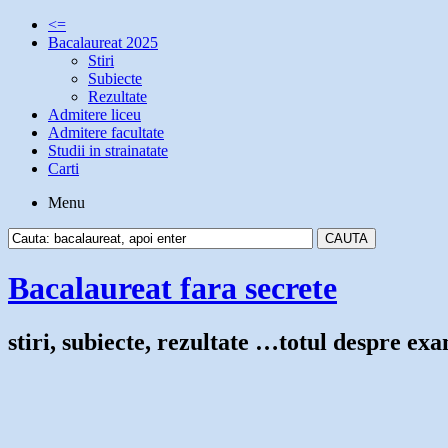
<=
Bacalaureat 2025
Stiri
Subiecte
Rezultate
Admitere liceu
Admitere facultate
Studii in strainatate
Carti
Menu
Bacalaureat fara secrete
stiri, subiecte, rezultate …totul despre e