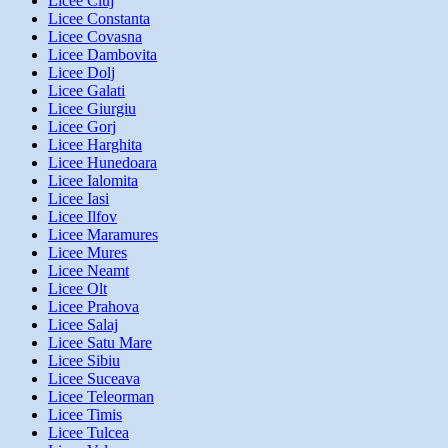
Licee Cluj
Licee Constanta
Licee Covasna
Licee Dambovita
Licee Dolj
Licee Galati
Licee Giurgiu
Licee Gorj
Licee Harghita
Licee Hunedoara
Licee Ialomita
Licee Iasi
Licee Ilfov
Licee Maramures
Licee Mures
Licee Neamt
Licee Olt
Licee Prahova
Licee Salaj
Licee Satu Mare
Licee Sibiu
Licee Suceava
Licee Teleorman
Licee Timis
Licee Tulcea