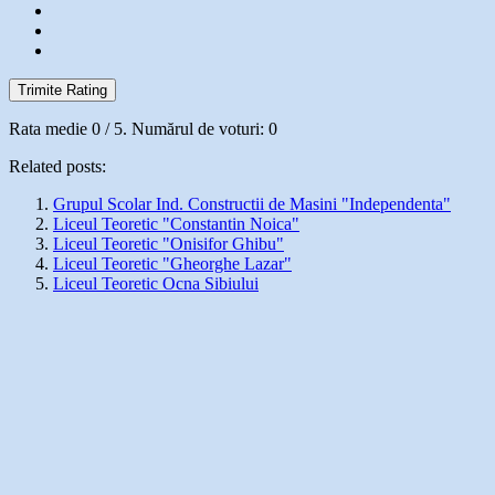
Trimite Rating
Rata medie
0
/ 5. Numărul de voturi:
0
Related posts:
Grupul Scolar Ind. Constructii de Masini "Independenta"
Liceul Teoretic "Constantin Noica"
Liceul Teoretic "Onisifor Ghibu"
Liceul Teoretic "Gheorghe Lazar"
Liceul Teoretic Ocna Sibiului