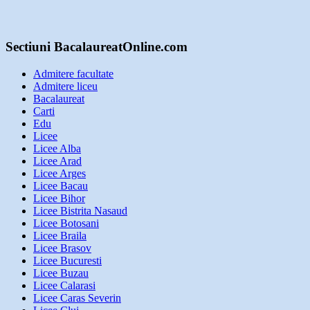
Sectiuni BacalaureatOnline.com
Admitere facultate
Admitere liceu
Bacalaureat
Carti
Edu
Licee
Licee Alba
Licee Arad
Licee Arges
Licee Bacau
Licee Bihor
Licee Bistrita Nasaud
Licee Botosani
Licee Braila
Licee Brasov
Licee Bucuresti
Licee Buzau
Licee Calarasi
Licee Caras Severin