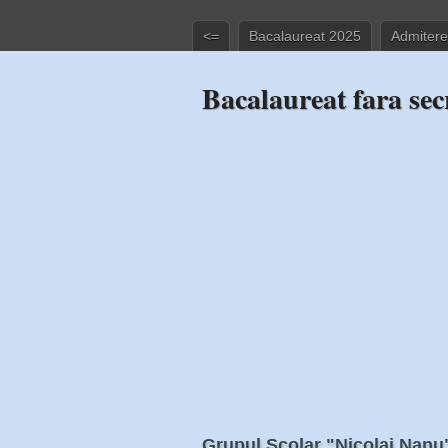
<=
Bacalaureat 2025
Admitere
Bacalaureat fara sec
Grupul Scolar "Nicolai Nanu