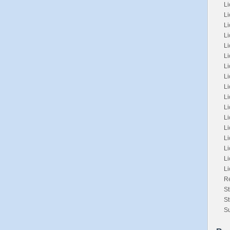
Li
Li
L
L
L
Li
L
Li
Li
Li
L
L
Li
Li
Li
Li
L
Re
St
St
Su