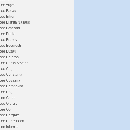
cee Arges
icee Bacau
cee Bihor
cee Bistrita Nasaud
cee Botosani
cee Braila
cee Brasov
cee Bucuresti
icee Buzau
cee Calarasi
cee Caras Severin
cee Cluj
cee Constanta
icee Covasna
icee Dambovita
cee Dolj
cee Galati
cee Giurgiu
cee Gorj
cee Harghita
icee Hunedoara
cee Ialomita