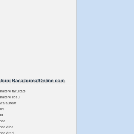
tiuni BacalaureatOnline.com
mitere facultate
mitere liceu
calaureat
rti
du
cee
cee Alba
cee Arad