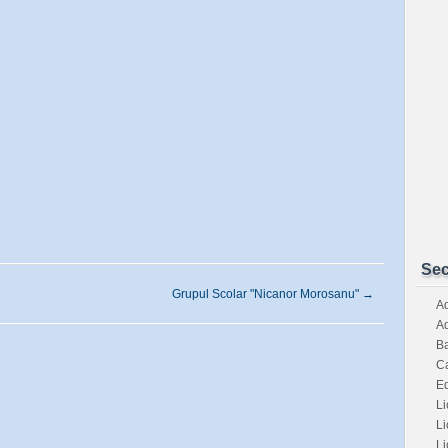
Sec
Grupul Scolar "Nicanor Morosanu"
→
Ad
Ad
Ba
Ca
E
Li
Li
Li