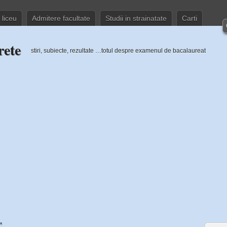
 liceu
Admitere facultate
Studii in strainatate
Carti
rete
stiri, subiecte, rezultate …totul despre examenul de bacalaureat
"