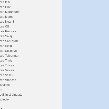
cee Iasi
cee Ilfov
icee Maramures
icee Mures
icee Neamt
cee Olt
icee Prahova
cee Salaj
cee Satu Mare
cee Sibiu
icee Suceava
icee Teleorman
cee Timis
cee Tulcea
cee Valcea
cee Vaslui
icee Vrancea
zultate
iri
udii in strainatate
biecte