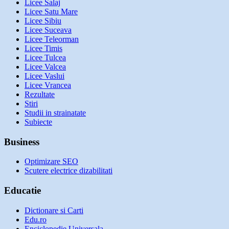
Licee Salaj
Licee Satu Mare
Licee Sibiu
Licee Suceava
Licee Teleorman
Licee Timis
Licee Tulcea
Licee Valcea
Licee Vaslui
Licee Vrancea
Rezultate
Stiri
Studii in strainatate
Subiecte
Business
Optimizare SEO
Scutere electrice dizabilitati
Educatie
Dictionare si Carti
Edu.ro
Enciclopedie Universala