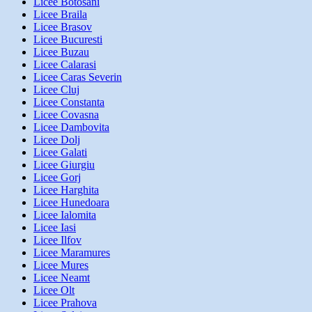
Licee Botosani
Licee Braila
Licee Brasov
Licee Bucuresti
Licee Buzau
Licee Calarasi
Licee Caras Severin
Licee Cluj
Licee Constanta
Licee Covasna
Licee Dambovita
Licee Dolj
Licee Galati
Licee Giurgiu
Licee Gorj
Licee Harghita
Licee Hunedoara
Licee Ialomita
Licee Iasi
Licee Ilfov
Licee Maramures
Licee Mures
Licee Neamt
Licee Olt
Licee Prahova