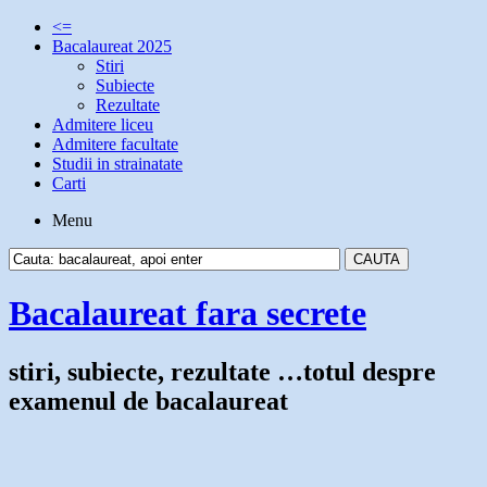
<=
Bacalaureat 2025
Stiri
Subiecte
Rezultate
Admitere liceu
Admitere facultate
Studii in strainatate
Carti
Menu
Bacalaureat fara secrete
stiri, subiecte, rezultate …totul despre
examenul de bacalaureat