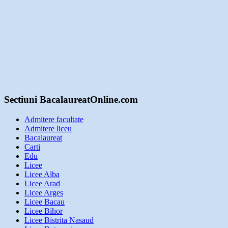
Sectiuni BacalaureatOnline.com
Admitere facultate
Admitere liceu
Bacalaureat
Carti
Edu
Licee
Licee Alba
Licee Arad
Licee Arges
Licee Bacau
Licee Bihor
Licee Bistrita Nasaud