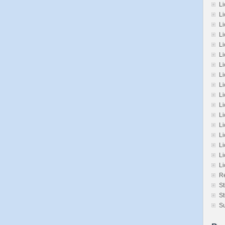
Li
Li
L
L
L
Li
L
Li
Li
Li
L
L
Li
Li
Li
Li
L
Re
St
St
Su