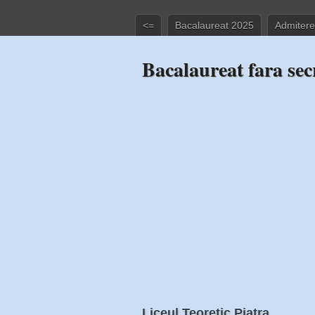
<=
Bacalaureat 2025
Admitere
Bacalaureat fara sec
Liceul Teoretic Piatra