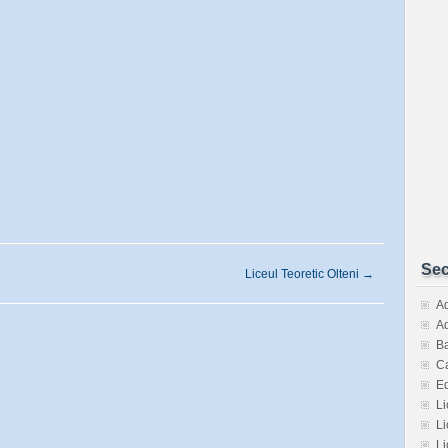
Sec
Liceul Teoretic Olteni
→
Ad
Ad
Ba
Ca
E
Li
Li
Li