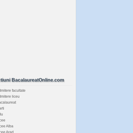
tiuni BacalaureatOnline.com
mitere facultate
mitere liceu
calaureat
rti
du
cee
cee Alba
cee Arad