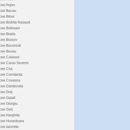
cee Arges
icee Bacau
cee Bihor
cee Bistrita Nasaud
cee Botosani
cee Braila
cee Brasov
cee Bucuresti
icee Buzau
cee Calarasi
cee Caras Severin
cee Cluj
cee Constanta
icee Covasna
icee Dambovita
cee Dolj
cee Galati
cee Giurgiu
cee Gorj
cee Harghita
icee Hunedoara
cee Ialomita