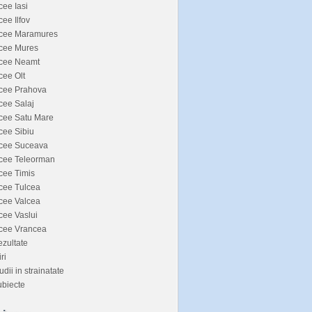
cee Iasi
cee Ilfov
icee Maramures
icee Mures
icee Neamt
cee Olt
icee Prahova
cee Salaj
cee Satu Mare
cee Sibiu
icee Suceava
icee Teleorman
cee Timis
cee Tulcea
cee Valcea
cee Vaslui
icee Vrancea
zultate
iri
udii in strainatate
biecte