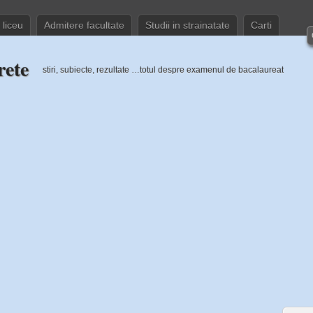
 liceu
Admitere facultate
Studii in strainatate
Carti
rete
stiri, subiecte, rezultate …totul despre examenul de bacalaureat