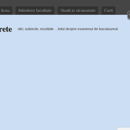
 liceu
Admitere facultate
Studii in strainatate
Carti
rete
stiri, subiecte, rezultate …totul despre examenul de bacalaureat