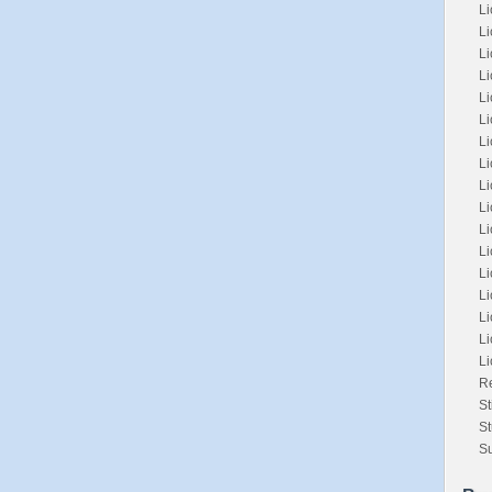
Li
Li
L
L
L
Li
L
Li
Li
Li
L
L
Li
Li
Li
Li
L
Re
St
St
Su