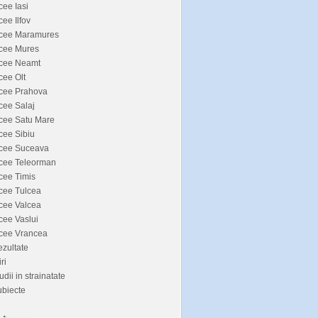
cee Iasi
cee Ilfov
icee Maramures
icee Mures
icee Neamt
cee Olt
icee Prahova
cee Salaj
cee Satu Mare
cee Sibiu
icee Suceava
icee Teleorman
cee Timis
cee Tulcea
cee Valcea
cee Vaslui
icee Vrancea
zultate
iri
udii in strainatate
biecte