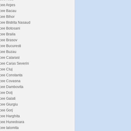
cee Arges
icee Bacau
cee Bihor
cee Bistrita Nasaud
cee Botosani
cee Braila
cee Brasov
cee Bucuresti
icee Buzau
cee Calarasi
cee Caras Severin
cee Cluj
cee Constanta
icee Covasna
icee Dambovita
cee Dolj
cee Galati
cee Giurgiu
cee Gorj
cee Harghita
icee Hunedoara
cee Ialomita