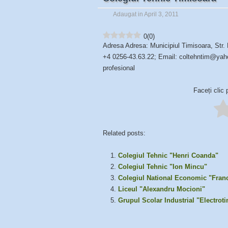
Adaugat in April 3, 2011
0
(
0
)
Adresa Adresa: Municipiul Timisoara, Str. 
+4 0256-43.63.22; Email: coltehntim@yahoo
profesional
Faceți clic 
Related posts:
Colegiul Tehnic "Henri Coanda"
Colegiul Tehnic "Ion Mincu"
Colegiul National Economic "Franc
Liceul "Alexandru Mocioni"
Grupul Scolar Industrial "Electrot