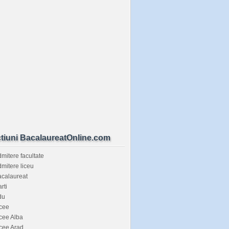
tiuni BacalaureatOnline.com
mitere facultate
mitere liceu
calaureat
rti
du
cee
cee Alba
cee Arad