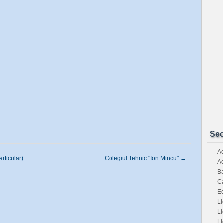
Sec
Ad
articular)
Colegiul Tehnic "Ion Mincu"
→
Ad
Ba
Ca
E
Li
Li
Li