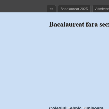
<=
Bacalaureat 2025
Admitere
Bacalaureat fara sec
Colegiul Tehnic Timisoara