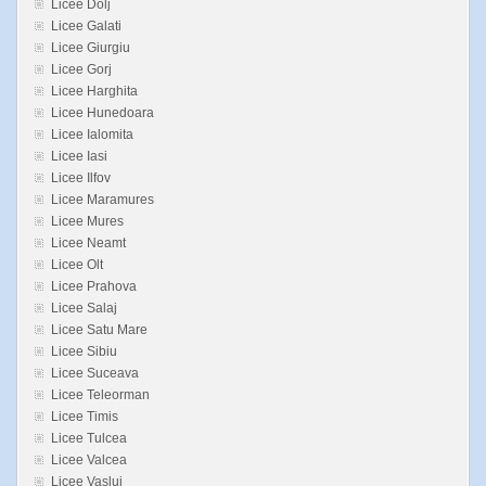
Licee Dolj
Licee Galati
Licee Giurgiu
Licee Gorj
Licee Harghita
Licee Hunedoara
Licee Ialomita
Licee Iasi
Licee Ilfov
Licee Maramures
Licee Mures
Licee Neamt
Licee Olt
Licee Prahova
Licee Salaj
Licee Satu Mare
Licee Sibiu
Licee Suceava
Licee Teleorman
Licee Timis
Licee Tulcea
Licee Valcea
Licee Vaslui