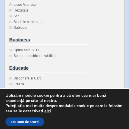
Licee Vrancea
Rezultate
Stiri
Studii in strainatate
Subiecte
Business
Optimizare SEO
Scutere electrice dizabilitati
Educatie
Dictionare si Carti
Edu.ro
Enciclopedie Universala
Utilizăm module cookie pentru a vă oferi cea mai bună
Inspectorate Scolare Judetene
experiență pe site-ul nostru.
Sanatatea copiilor
Puteți afla mai multe despre modulele cookie pe care le folosim
sau sa le dezactivați
aici
.
Da, sunt de acord
Copyright © 2026 Bacalaureat fara secrete | Powered by
zBench
and
WordPres
↑
Top