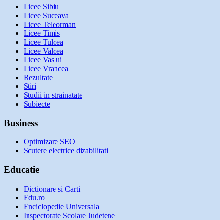
Licee Sibiu
Licee Suceava
Licee Teleorman
Licee Timis
Licee Tulcea
Licee Valcea
Licee Vaslui
Licee Vrancea
Rezultate
Stiri
Studii in strainatate
Subiecte
Business
Optimizare SEO
Scutere electrice dizabilitati
Educatie
Dictionare si Carti
Edu.ro
Enciclopedie Universala
Inspectorate Scolare Judetene