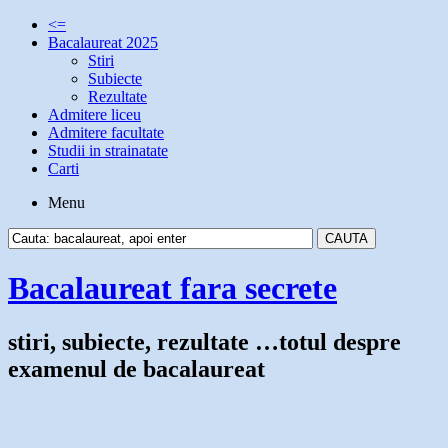
<=
Bacalaureat 2025
Stiri
Subiecte
Rezultate
Admitere liceu
Admitere facultate
Studii in strainatate
Carti
Menu
Bacalaureat fara secrete
stiri, subiecte, rezultate …totul despre
examenul de bacalaureat