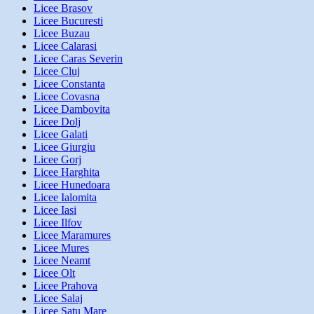
Licee Brasov
Licee Bucuresti
Licee Buzau
Licee Calarasi
Licee Caras Severin
Licee Cluj
Licee Constanta
Licee Covasna
Licee Dambovita
Licee Dolj
Licee Galati
Licee Giurgiu
Licee Gorj
Licee Harghita
Licee Hunedoara
Licee Ialomita
Licee Iasi
Licee Ilfov
Licee Maramures
Licee Mures
Licee Neamt
Licee Olt
Licee Prahova
Licee Salaj
Licee Satu Mare