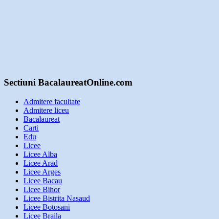
Sectiuni BacalaureatOnline.com
Admitere facultate
Admitere liceu
Bacalaureat
Carti
Edu
Licee
Licee Alba
Licee Arad
Licee Arges
Licee Bacau
Licee Bihor
Licee Bistrita Nasaud
Licee Botosani
Licee Braila