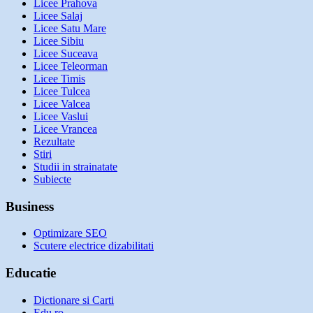
Licee Prahova
Licee Salaj
Licee Satu Mare
Licee Sibiu
Licee Suceava
Licee Teleorman
Licee Timis
Licee Tulcea
Licee Valcea
Licee Vaslui
Licee Vrancea
Rezultate
Stiri
Studii in strainatate
Subiecte
Business
Optimizare SEO
Scutere electrice dizabilitati
Educatie
Dictionare si Carti
Edu.ro