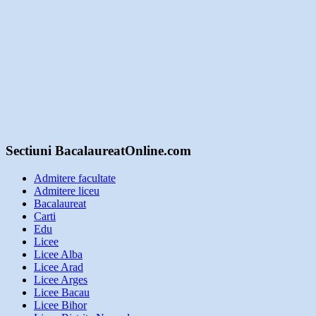
Sectiuni BacalaureatOnline.com
Admitere facultate
Admitere liceu
Bacalaureat
Carti
Edu
Licee
Licee Alba
Licee Arad
Licee Arges
Licee Bacau
Licee Bihor