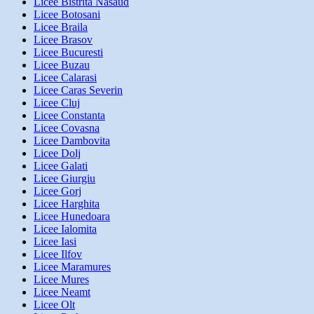
Licee Bistrita Nasaud
Licee Botosani
Licee Braila
Licee Brasov
Licee Bucuresti
Licee Buzau
Licee Calarasi
Licee Caras Severin
Licee Cluj
Licee Constanta
Licee Covasna
Licee Dambovita
Licee Dolj
Licee Galati
Licee Giurgiu
Licee Gorj
Licee Harghita
Licee Hunedoara
Licee Ialomita
Licee Iasi
Licee Ilfov
Licee Maramures
Licee Mures
Licee Neamt
Licee Olt