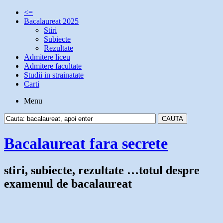
<=
Bacalaureat 2025
Stiri
Subiecte
Rezultate
Admitere liceu
Admitere facultate
Studii in strainatate
Carti
Menu
Bacalaureat fara secrete
stiri, subiecte, rezultate …totul despre
examenul de bacalaureat