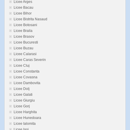
Licee Arges
Licee Bacau
Licee Bihor
Licee Bistrita Nasaud
Licee Botosani
Licee Braila
Licee Brasov
Licee Bucuresti
Licee Buzau
Licee Calarasi
Licee Caras Severin
Licee Cluj
Licee Constanta
Licee Covasna
Licee Dambovita
Licee Dolj
Licee Galati
Licee Giurgiu
Licee Gorj
Licee Harghita
Licee Hunedoara
Licee Ialomita
Licee Iasi