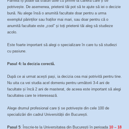
Familia îți poate da sfaturi utile cu privire la cariera care ți se
potrivește. De asemenea, prietenii tăi pot să te ajute să iei o decizie
bună. Nu alege însă o anumită facultate doar pentru a urma
exemplul părinților sau fraților mai mari, sau doar pentru că o
anumită facultate este „cool” și toți prietenii tăi aleg să studieze
acolo.
Este foarte important să alegi o specializare în care tu să studiezi
cu pasiune.
Pasul 4: Ia decizia corectă.
După ce ai urmat acești pași, ia decizia cea mai potrivită pentru tine.
Nu uita ca vei studia acel domeniu pentru următorii 3-4 ani de
facultate și încă 2 ani de masterat, de aceea este important să alegi
facultatea care te interesează.
Alege drumul profesional care ți se potrivește din cele 100 de
specializări din cadrul Universității din București.
Pasul 5
: Înscrie-te la Universitatea din București în perioada
10 – 18