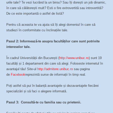
urile tale? Te vezi lucrând la un birou? Sau îți dorești un job dinamic,
în care să călătorești mult? Esti o fire extrovertită sau introvertită?
De ce este importantă o astfel de listă?
Pentru că aceasta te va ajuta să îți alegi domeniul în care să
studiezi în conformitate cu înclinațiile tale.
Pasul 2: Informează-te asupra facultăților care sunt potrivite
intereselor tale.
În cadrul Universității din București (
http://www.unibuc.ro
) sunt 19
facultăți și 1 departament din care să alegi. Foloseste internetul în
avantajul tău! Site-ul
http://admitere.unibuc.ro
sau pagina
de
Facebook
reprezintă surse de informații în timp real.
Poți astfel să pui în balanță avantajele și dezavantajele fiecărei
specializări și să faci o alegere informată.
Pasul 3: Consultă-te cu familia sau cu prietenii.