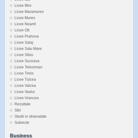
Licee Ilfov
Licee Maramures
Licee Mures
Licee Neamt
Licee Olt
Licee Prahova
Licee Salaj
Licee Satu Mare
Licee Sibiu
Licee Suceava
Licee Teleorman
Licee Timis
Licee Tulcea
Licee Valcea
Licee Vaslui
Licee Vrancea
Rezultate
Stiri
Studii in strainatate
Subiecte
Business