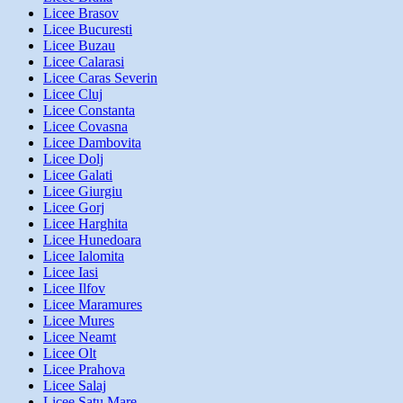
Licee Brasov
Licee Bucuresti
Licee Buzau
Licee Calarasi
Licee Caras Severin
Licee Cluj
Licee Constanta
Licee Covasna
Licee Dambovita
Licee Dolj
Licee Galati
Licee Giurgiu
Licee Gorj
Licee Harghita
Licee Hunedoara
Licee Ialomita
Licee Iasi
Licee Ilfov
Licee Maramures
Licee Mures
Licee Neamt
Licee Olt
Licee Prahova
Licee Salaj
Licee Satu Mare