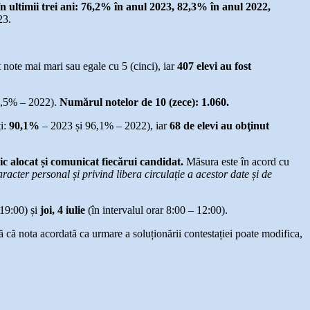
în ultimii trei ani: 76,2% în anul 2023, 82,3% în anul 2022,
23.
 note mai mari sau egale cu 5 (cinci), iar
407 elevi au fost
7,5% – 2022).
Numărul notelor de 10 (zece): 1.060.
ți:
90,1%
– 2023 și 96,1% – 2022), iar
68 de elevi au obţinut
ic alocat și comunicat fiecărui candidat.
Măsura este în acord cu
cter personal și privind libera circulație a acestor date și de
 19:00) și
joi, 4 iulie
(în intervalul orar 8:00 – 12:00).
ă că nota acordată ca urmare a soluționării contestației poate modifica,