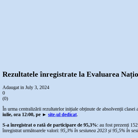
Rezultatele înregistrate la Evaluarea Națio
Adaugat in July 3, 2024
0
(
0
)
În urma centralizării rezultatelor inițiale obținute de absolvenții clasei
iulie, ora 12:00, pe
►
site-ul dedicat
.
S-a înregistrat o rată de participare de
95,3%
: au fost prezenți 152
înregistrat următoarele valori:
95,3% în sesiunea 2023 și 95,5% în se