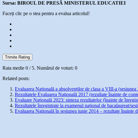
Sursa: BIROUL DE PRESĂ MINISTERUL EDUCATIEI
Faceți clic pe o stea pentru a evalua articolul!
Trimite Rating
Rata medie
0
/ 5. Numărul de voturi:
0
Related posts:
Evaluarea Națională a absolvenților de clasa a VIII-a (sesiunea 2
Rezultatele Evaluarea Naţională 2017 (rezultate înainte de conte
Evaluare Națională 2023: sinteza rezultatelor (înainte de înregist
Rezultatele înregistrate la examenul național de bacalaureat/ses
Evaluarea Naţională în sesiunea iunie 2014 – rezultate înainte de