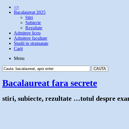
<=
Bacalaureat 2025
Stiri
Subiecte
Rezultate
Admitere liceu
Admitere facultate
Studii in strainatate
Carti
Menu
Bacalaureat fara secrete
stiri, subiecte, rezultate …totul despre e