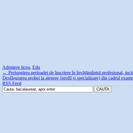
Admitere liceu
,
Edu
←
Prelungirea perioadei de înscriere în învățământul profesional, inc
Desfășurarea probei la alegere (profil și specializare) din cadrul exam
RSS Feed