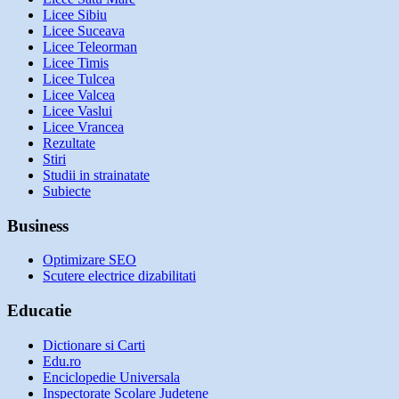
Licee Sibiu
Licee Suceava
Licee Teleorman
Licee Timis
Licee Tulcea
Licee Valcea
Licee Vaslui
Licee Vrancea
Rezultate
Stiri
Studii in strainatate
Subiecte
Business
Optimizare SEO
Scutere electrice dizabilitati
Educatie
Dictionare si Carti
Edu.ro
Enciclopedie Universala
Inspectorate Scolare Judetene