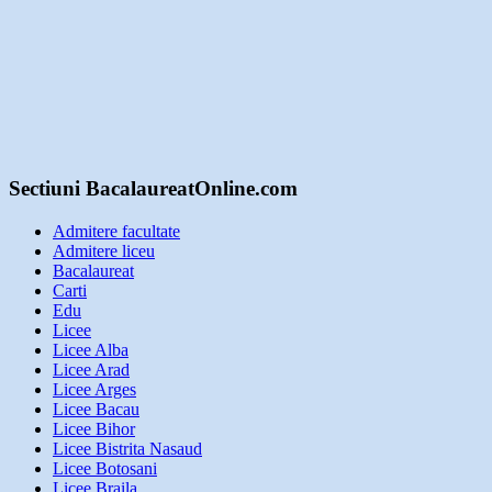
Sectiuni BacalaureatOnline.com
Admitere facultate
Admitere liceu
Bacalaureat
Carti
Edu
Licee
Licee Alba
Licee Arad
Licee Arges
Licee Bacau
Licee Bihor
Licee Bistrita Nasaud
Licee Botosani
Licee Braila