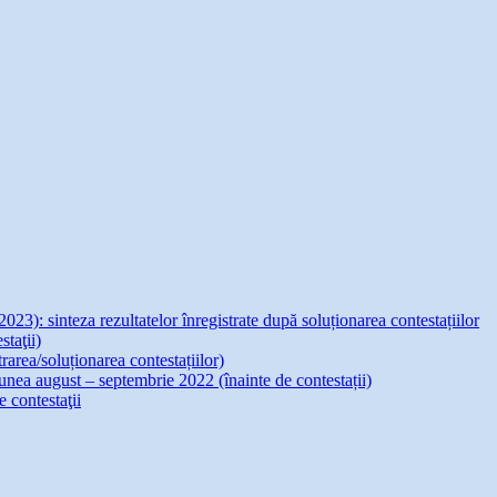
023): sinteza rezultatelor înregistrate după soluționarea contestațiilor
staţii)
rarea/soluționarea contestațiilor)
iunea august – septembrie 2022 (înainte de contestații)
 contestaţii