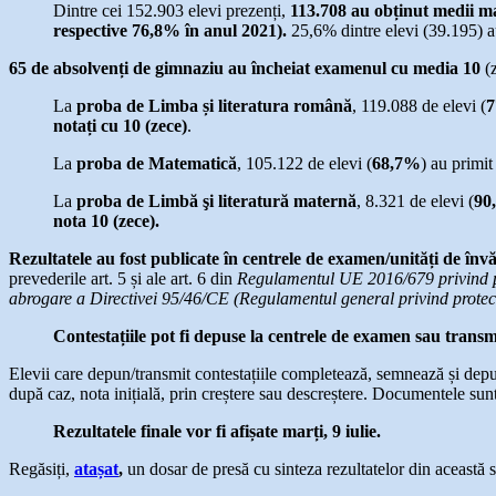
Dintre cei 152.903 elevi prezenți,
113.708 au obținut medii ma
respective 76,8% în anul 2021).
25,6% dintre elevi (39.195) a
65 de absolvenți de gimnaziu au încheiat examenul cu media 10
(z
La
proba de Limba și literatura română
, 119.088 de elevi (
7
notați cu 10 (zece)
.
La
proba de Matematică
, 105.122 de elevi (
68,7%
) au primit
La
proba de Limbă şi literatură maternă
, 8.321 de elevi (
90
nota 10 (zece).
Rezultatele au fost publicate în centrele de examen/unități de învă
prevederile art. 5 și ale art. 6 din
Regulamentul UE 2016/679 privind prot
abrogare a Directivei 95/46/CE (Regulamentul general privind pro
Contestațiile pot fi depuse la centrele de examen sau transmi
Elevii care depun/transmit contestațiile completează, semnează și depun
după caz, nota inițială, prin creștere sau descreștere. Documentele sunt 
Rezultatele finale vor fi afișate marți, 9 iulie.
Regăsiți,
atașat
,
un dosar de presă cu sinteza rezultatelor din această 