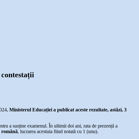
contestații
2024,
Ministerul Educației
a publicat
aceste
rezultate, astăzi, 3
entru a susține examenul. În ultimii doi ani, rata de prezență a
ră română
, lucrarea acestuia fiind notată cu 1 (unu).