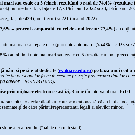
i mari sau egale cu 5 (cinci), rezultând o rată de 74,4%
(rezultate 
u obținut medii sub 5, față de 17,73% în anul 2022 și 23,8% în anul 20
ece), față de
429
(
anul trecut) și 221 (în anul 2022).
7,6% –
procent comparabil cu cel de anul trecut: 77,4%)
au obținut
 note mai mari sau egale cu 5 (procente anterioare: (
75,4
%
– 2023 și 7
,5%
) au obținut note mai mari sau egale cu 5 (rezultate în anii preceden
țământ și pe site-ul dedicate (
evaluare.edu.ro
) pe baza unui cod un
ecția persoanelor fizice în ceea ce privește prelucrarea datelor cu cara
tecția datelor – RGPD/GDPR
).
se prin mijloace electronice astăzi, 3 iulie
(în intervalul orar 16:00 –
/transmit și o declarație-tip în care se menționează că au luat cunoștinț
semnate și de către părinții/reprezentanții legali ai elevilor minori.
sesiune a examenului (înainte de contestații).