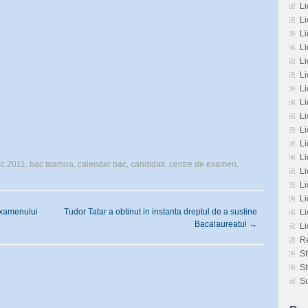
Li
Li
L
L
L
Li
L
Li
Li
Li
L
L
c 2011
,
bac toamna
,
calendar bac
,
candidati
,
centre de examen
,
Li
Li
Li
examenului
Tudor Tatar a obtinut in instanta dreptul de a sustine
Li
Bacalaureatul
→
L
Re
St
St
Su