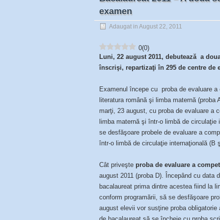
examen
Adaugat in August 22, 2011
0
(
0
)
Luni, 22 august 2011, debutează a doua
înscrişi, repartizaţi în 295 de centre de
Examenul începe cu proba de evaluare a co
literatura română şi limba maternă (proba 
marţi, 23 august, cu proba de evaluare a c
limba maternă şi într-o limbă de circulaţie
se desfăşoare probele de evaluare a compe
într-o limbă de circulaţie internaţională (B ş
Cât priveşte
proba de evaluare a compete
august 2011 (proba D). Începând cu data d
bacalaureat prima dintre acestea fiind la l
conform programării, să se desfăşoare prob
august elevii vor susţine proba obligatori
de bacalaureat să se încheie cu proba scris