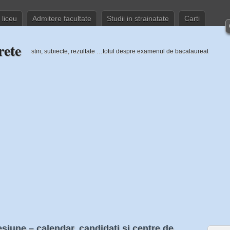
 liceu
Admitere facultate
Studii in strainatate
Carti
rete
stiri, subiecte, rezultate …totul despre examenul de bacalaureat
siune – calendar, candidati si centre de