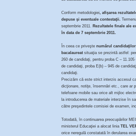
Conform metodologiei
, afişarea rezultate
depuse şi eventuale contestaţii.
Termenul
septembrie 2011.
Rezultatele finale ale 
în data de 7 septembrie 2011.
În ceea ce priveşte
numărul candidaţilor
bacalaureat
situaţia se prezintă astfel: p
260 de candidaţi, pentru proba C – 11.105 
de candidaţi, proba E(b) – 945 de candidaţ
candidaţi.
Precizăm că este strict interzis accesul ca
dicţionare, notiţe, însemnări etc., care ar 
telefoane mobile sau orice alt mijloc elect
la introducerea de materiale interzise în 
către preşedintele comisiei de examen, ind
Totodată, în continuarea preocupărilor M
ministerul Educaţiei a alocat linia
TEL VER
orice neregulă constatată în derularea exam