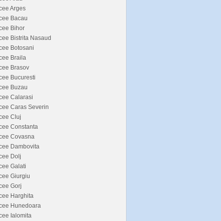
cee Arges
icee Bacau
cee Bihor
cee Bistrita Nasaud
cee Botosani
cee Braila
cee Brasov
cee Bucuresti
icee Buzau
cee Calarasi
cee Caras Severin
cee Cluj
cee Constanta
icee Covasna
icee Dambovita
cee Dolj
cee Galati
cee Giurgiu
cee Gorj
cee Harghita
icee Hunedoara
cee Ialomita