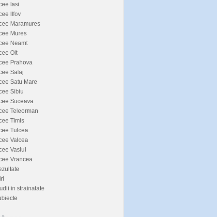
cee Iasi
cee Ilfov
icee Maramures
icee Mures
icee Neamt
cee Olt
icee Prahova
cee Salaj
cee Satu Mare
cee Sibiu
icee Suceava
icee Teleorman
cee Timis
cee Tulcea
cee Valcea
cee Vaslui
icee Vrancea
zultate
iri
udii in strainatate
biecte