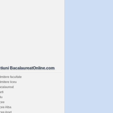
tiuni BacalaureatOnline.com
mitere facultate
mitere liceu
calaureat
rti
du
cee
cee Alba
cee Arad