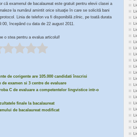
lor că examenul de bacalaureat este gratuit pentru elevii clasei a
Li
emnaleze la numărul amintit orice situaţie în care se solicită bani
L
otocol. Linia de telefon va fi disponibilă zilnic, pe toată durata
Li
19.00, începând cu data de 22 august 2011.
Li
Li
Li
pe o stea pentru a evalua articolul!
Li
Li
L
Li
Li
Li
nte de corigente are 105.000 candidati înscrisi
Li
re de examen si 3 centre de evaluare
L
roba C de evaluare a competentelor lingvistice intr-o
L
Li
Li
zultatele finale la bacalaureat
Li
enului de bacalaureat modificat
Li
Li
L
Li