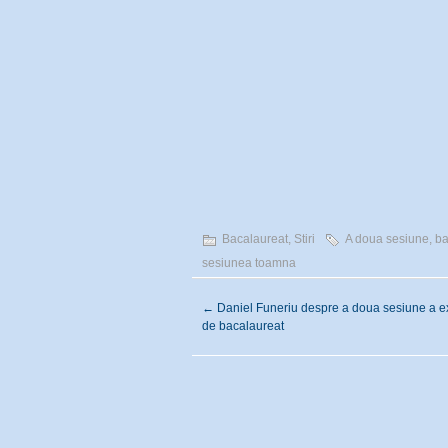
Bacalaureat
,
Stiri
A doua sesiune
,
ba
sesiunea toamna
←
Daniel Funeriu despre a doua sesiune a 
de bacalaureat