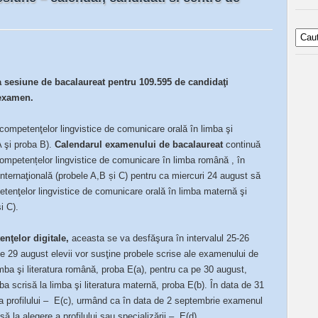
 sesiune de bacalaureat pentru 109.595 de candidaţi
 examen.
mpetenţelor lingvistice de comunicare orală în limba şi
A şi proba B).
Calendarul examenului de bacalaureat
continuă
ompetențelor lingvistice de comunicare în limba română , în
 internaţională (probele A,B și C) pentru ca miercuri 24 august să
tenţelor lingvistice de comunicare orală în limba maternă şi
i C).
nţelor digitale,
aceasta se va desfăşura în intervalul 25-26
e 29 august elevii vor susţine probele scrise ale examenului de
imba şi literatura română, proba E(a), pentru ca pe 30 august,
a scrisă la limba şi literatura maternă, proba E(b). În data de 31
e a profilului – E(c), urmând ca în data de 2 septembrie examenul
ă la alegere a profilului sau specializării – E(d).