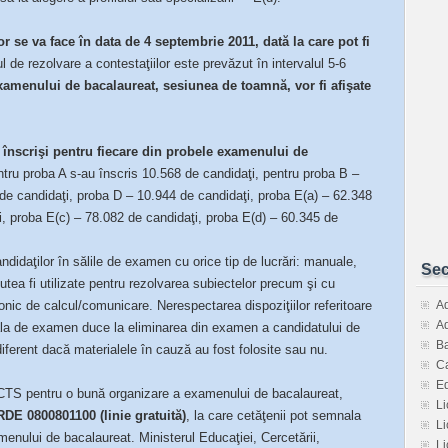
lor se va face în data de 4 septembrie 2011, dată la care pot fi
 de rezolvare a contestaţiilor este prevăzut în intervalul 5-6
examenului de bacalaureat, sesiunea de toamnă, vor fi afişate
 înscrişi pentru fiecare din probele examenului de
entru proba A s-au înscris 10.568 de candidaţi, pentru proba B –
de candidaţi, proba D – 10.944 de candidaţi, proba E(a) – 62.348
i, proba E(c) – 78.082 de candidaţi, proba E(d) – 60.345 de
ndidaţilor în sălile de examen cu orice tip de lucrări: manuale,
Sec
putea fi utilizate pentru rezolvarea subiectelor precum şi cu
ronic de calcul/comunicare. Nerespectarea dispoziţiilor referitoare
Ad
Ad
sala de examen duce la eliminarea din examen a candidatului de
Ba
iferent dacă materialele în cauză au fost folosite sau nu.
Ca
E
ECTS pentru o bună organizare a examenului de bacalaureat,
Li
DE 0800801100 (linie gratuită)
, la care cetăţenii pot semnala
Li
enului de bacalaureat. Ministerul Educaţiei, Cercetării,
Li