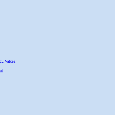
icu Valcea
ut