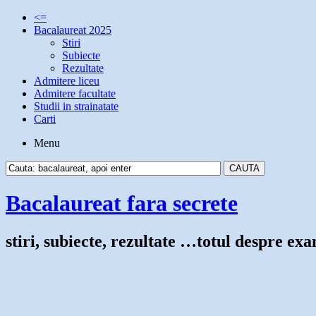
<=
Bacalaureat 2025
Stiri
Subiecte
Rezultate
Admitere liceu
Admitere facultate
Studii in strainatate
Carti
Menu
Bacalaureat fara secrete
stiri, subiecte, rezultate …totul despre e