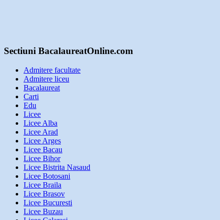
Sectiuni BacalaureatOnline.com
Admitere facultate
Admitere liceu
Bacalaureat
Carti
Edu
Licee
Licee Alba
Licee Arad
Licee Arges
Licee Bacau
Licee Bihor
Licee Bistrita Nasaud
Licee Botosani
Licee Braila
Licee Brasov
Licee Bucuresti
Licee Buzau