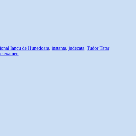
ional Iancu de Hunedoara
,
instanta
,
judecata
,
Tudor Tatar
 de examen