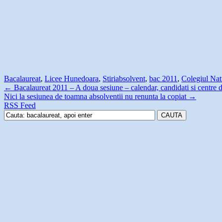
Bacalaureat
,
Licee Hunedoara
,
Stiri
absolvent
,
bac 2011
,
Colegiul Nat
←
Bacalaureat 2011 – A doua sesiune – calendar, candidati si centre
Nici la sesiunea de toamna absolventii nu renunta la copiat
→
RSS Feed