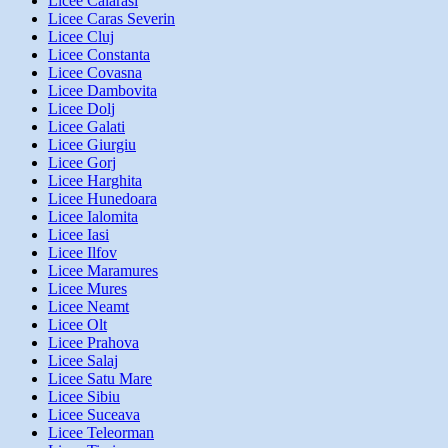
Licee Calarasi
Licee Caras Severin
Licee Cluj
Licee Constanta
Licee Covasna
Licee Dambovita
Licee Dolj
Licee Galati
Licee Giurgiu
Licee Gorj
Licee Harghita
Licee Hunedoara
Licee Ialomita
Licee Iasi
Licee Ilfov
Licee Maramures
Licee Mures
Licee Neamt
Licee Olt
Licee Prahova
Licee Salaj
Licee Satu Mare
Licee Sibiu
Licee Suceava
Licee Teleorman