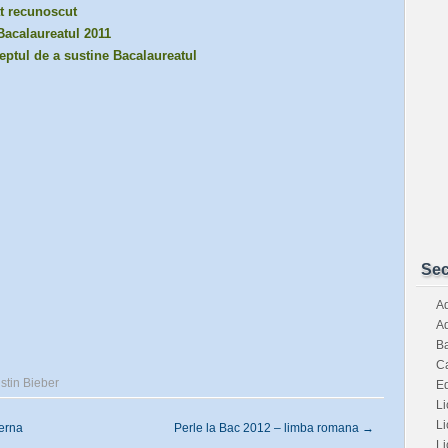
at recunoscut
Bacalaureatul 2011
reptul de a sustine Bacalaureatul
Sec
Ad
Ad
Ba
Ca
stin Bieber
E
Li
Li
terna
Perle la Bac 2012 – limba romana
→
Li