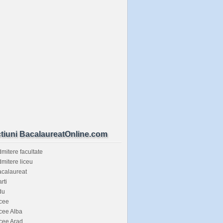
tiuni BacalaureatOnline.com
mitere facultate
mitere liceu
calaureat
rti
du
cee
cee Alba
cee Arad