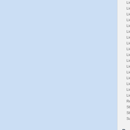
Li
Li
L
L
L
Li
L
Li
Li
Li
L
L
Li
Li
Li
Li
L
Re
St
St
Su