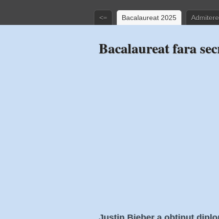
<=
Bacalaureat 2025
Admitere
Bacalaureat fara sec
Justin Bieber a obtinut dipl