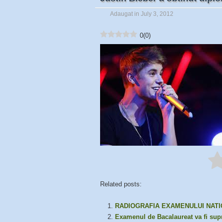
Adaugat in July 3, 2012
0
(
0
)
Related posts:
RADIOGRAFIA EXAMENULUI NATI
Examenul de Bacalaureat va fi su