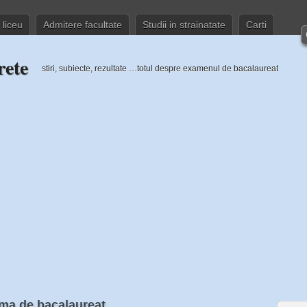
 liceu
Admitere facultate
Studii in strainatate
Carti
rete
stiri, subiecte, rezultate …totul despre examenul de bacalaureat
oma de bacalaureat