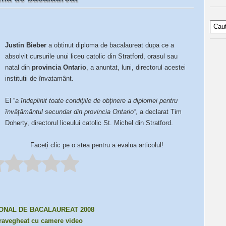
Justin Bieber
a obtinut diploma de bacalaureat dupa ce a
absolvit cursurile unui liceu catolic din Stratford, orasul sau
natal din
provincia Ontario
, a anuntat, luni, directorul acestei
institutii de învatamânt.
El “
a îndeplinit toate condiţiile de obţinere a diplomei pentru
învăţământul secundar din provincia Ontario
“, a declarat Tim
Doherty, directorul liceului catolic St. Michel din Stratford.
Faceți clic pe o stea pentru a evalua articolul!
ONAL DE BACALAUREAT 2008
pravegheat cu camere video