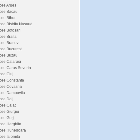
cee Arges
icee Bacau
cee Bihor
cee Bistrita Nasaud
cee Botosani
cee Braila
cee Brasov
cee Bucuresti
icee Buzau
cee Calarasi
cee Caras Severin
cee Cluj
cee Constanta
icee Covasna
icee Dambovita
cee Dolj
cee Galati
cee Giurgiu
cee Gorj
cee Harghita
icee Hunedoara
cee Ialomita