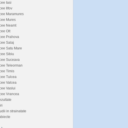
cee Iasi
cee Ilfov
icee Maramures
icee Mures
icee Neamt
cee Olt
icee Prahova
cee Salaj
cee Satu Mare
cee Sibiu
icee Suceava
icee Teleorman
cee Timis
cee Tulcea
cee Valcea
cee Vaslui
icee Vrancea
zultate
iri
udii in strainatate
biecte