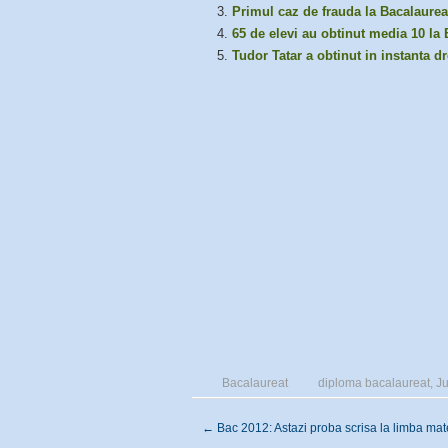
Primul caz de frauda la Bacalaure
65 de elevi au obtinut media 10 la 
Tudor Tatar a obtinut in instanta d
Bacalaureat
diploma bacalaureat
,
Ju
←
Bac 2012: Astazi proba scrisa la limba ma