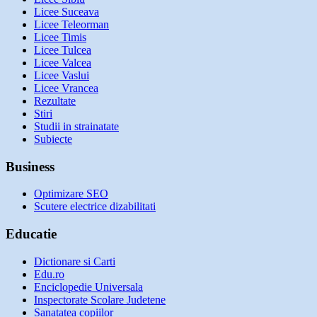
Licee Suceava
Licee Teleorman
Licee Timis
Licee Tulcea
Licee Valcea
Licee Vaslui
Licee Vrancea
Rezultate
Stiri
Studii in strainatate
Subiecte
Business
Optimizare SEO
Scutere electrice dizabilitati
Educatie
Dictionare si Carti
Edu.ro
Enciclopedie Universala
Inspectorate Scolare Judetene
Sanatatea copiilor