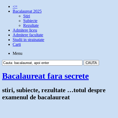
<=
Bacalaureat 2025
Stiri
Subiecte
Rezultate
Admitere liceu
Admitere facultate
Studii in strainatate
Carti
Menu
Bacalaureat fara secrete
stiri, subiecte, rezultate …totul despre
examenul de bacalaureat