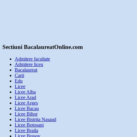
Sectiuni BacalaureatOnline.com
Admitere facultate
Admitere liceu
Bacalaureat
Carti
Edu
Licee
Licee Alba
Licee Arad
Licee Arges
Licee Bacau
Licee Bihor
Licee Bistrita Nasaud
Licee Botosani
Licee Braila
Licee Brasov