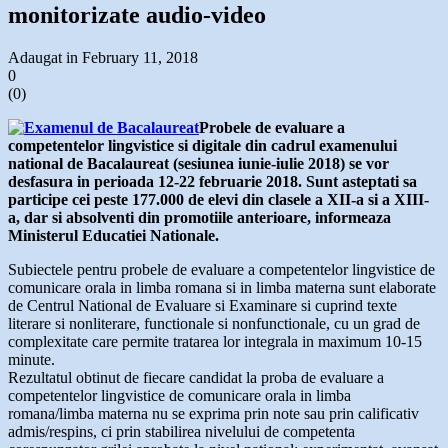
monitorizate audio-video
Adaugat in February 11, 2018
0
(
0
)
Probele de evaluare a
competentelor lingvistice si digitale din cadrul examenului
national de Bacalaureat (sesiunea iunie-iulie 2018) se vor
desfasura in perioada 12-22 februarie 2018. Sunt asteptati sa
participe cei peste 177.000 de elevi din clasele a XII-a si a XIII-
a, dar si absolventi din promotiile anterioare, informeaza
Ministerul Educatiei Nationale.
Subiectele pentru probele de evaluare a competentelor lingvistice de
comunicare orala in limba romana si in limba materna sunt elaborate
de Centrul National de Evaluare si Examinare si cuprind texte
literare si nonliterare, functionale si nonfunctionale, cu un grad de
complexitate care permite tratarea lor integrala in maximum 10-15
minute.
Rezultatul obtinut de fiecare candidat la proba de evaluare a
competentelor lingvistice de comunicare orala in limba
romana/limba materna nu se exprima prin note sau prin calificativ
admis/respins, ci prin stabilirea nivelului de competenta