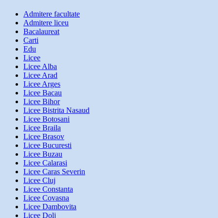
Admitere facultate
Admitere liceu
Bacalaureat
Carti
Edu
Licee
Licee Alba
Licee Arad
Licee Arges
Licee Bacau
Licee Bihor
Licee Bistrita Nasaud
Licee Botosani
Licee Braila
Licee Brasov
Licee Bucuresti
Licee Buzau
Licee Calarasi
Licee Caras Severin
Licee Cluj
Licee Constanta
Licee Covasna
Licee Dambovita
Licee Dolj