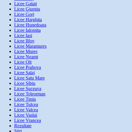
Licee Galati
Licee Giurgiu
Licee Gorj
Licee Harghita
Licee Hunedoara
Licee Ialomita
Licee Iasi
Licee Ilfov
Licee Maramures
Licee Mures
Licee Neamt
Licee Olt
Licee Prahova
Licee Salaj
Licee Satu Mare
Licee Sibiu
Licee Suceava
Licee Teleorman
Licee Timis
Licee Tulcea
Licee Valcea
Licee Vaslui
Licee Vrancea
Rezultate
Stiri