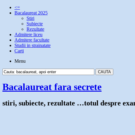
<=
Bacalaureat 2025
Stiri
Subiecte
Rezultate
Admitere liceu
Admitere facultate
Studii in strainatate
Carti
Menu
Bacalaureat fara secrete
stiri, subiecte, rezultate …totul despre e