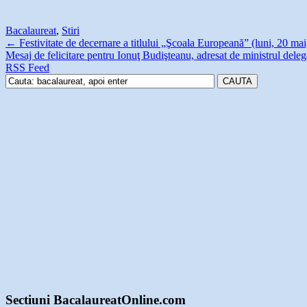
Bacalaureat
,
Stiri
←
Festivitate de decernare a titlului „Şcoala Europeană” (luni, 20 mai
Mesaj de felicitare pentru Ionuţ Budişteanu, adresat de ministrul del
RSS Feed
Sectiuni BacalaureatOnline.com