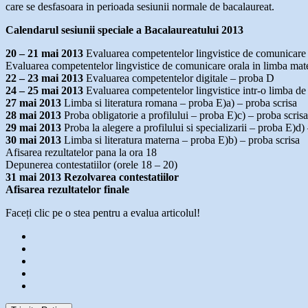
care se desfasoara in perioada sesiunii normale de bacalaureat.
Calendarul sesiunii speciale a Bacalaureatului 2013
20 – 21 mai 2013
Evaluarea competentelor lingvistice de comunicare
Evaluarea competentelor lingvistice de comunicare orala in limba ma
22 – 23 mai 2013
Evaluarea competentelor digitale – proba D
24 – 25 mai 2013
Evaluarea competentelor lingvistice intr-o limba de 
27 mai 2013
Limba si literatura romana – proba E)a) – proba scrisa
28 mai 2013
Proba obligatorie a profilului – proba E)c) – proba scrisa
29 mai 2013
Proba la alegere a profilului si specializarii – proba E)d)
30 mai 2013
Limba si literatura materna – proba E)b) – proba scrisa
Afisarea rezultatelor pana la ora 18
Depunerea contestatiilor (orele 18 – 20)
31 mai 2013 Rezolvarea contestatiilor
Afisarea rezultatelor finale
Faceți clic pe o stea pentru a evalua articolul!