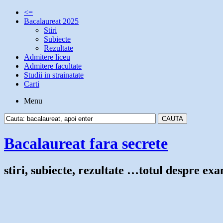
<=
Bacalaureat 2025
Stiri
Subiecte
Rezultate
Admitere liceu
Admitere facultate
Studii in strainatate
Carti
Menu
Bacalaureat fara secrete
stiri, subiecte, rezultate …totul despre e