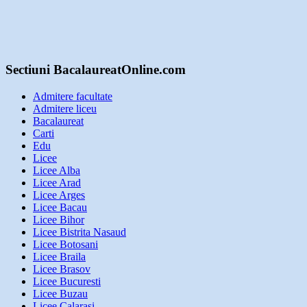
Sectiuni BacalaureatOnline.com
Admitere facultate
Admitere liceu
Bacalaureat
Carti
Edu
Licee
Licee Alba
Licee Arad
Licee Arges
Licee Bacau
Licee Bihor
Licee Bistrita Nasaud
Licee Botosani
Licee Braila
Licee Brasov
Licee Bucuresti
Licee Buzau
Licee Calarasi