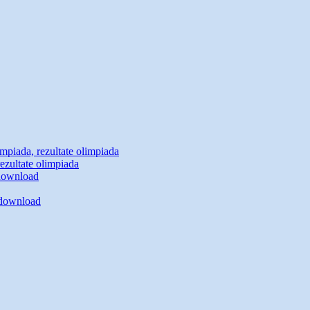
mpiada, rezultate olimpiada
ezultate olimpiada
 download
– download