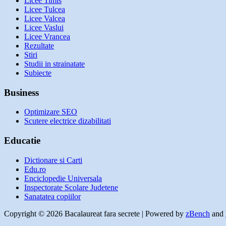
Licee Timis
Licee Tulcea
Licee Valcea
Licee Vaslui
Licee Vrancea
Rezultate
Stiri
Studii in strainatate
Subiecte
Business
Optimizare SEO
Scutere electrice dizabilitati
Educatie
Dictionare si Carti
Edu.ro
Enciclopedie Universala
Inspectorate Scolare Judetene
Sanatatea copiilor
Copyright © 2026 Bacalaureat fara secrete | Powered by
zBench
and