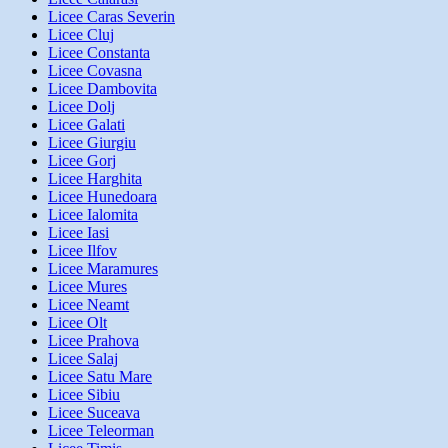
Licee Caras Severin
Licee Cluj
Licee Constanta
Licee Covasna
Licee Dambovita
Licee Dolj
Licee Galati
Licee Giurgiu
Licee Gorj
Licee Harghita
Licee Hunedoara
Licee Ialomita
Licee Iasi
Licee Ilfov
Licee Maramures
Licee Mures
Licee Neamt
Licee Olt
Licee Prahova
Licee Salaj
Licee Satu Mare
Licee Sibiu
Licee Suceava
Licee Teleorman