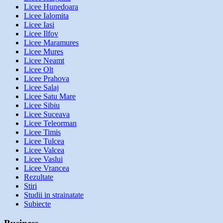
Licee Hunedoara
Licee Ialomita
Licee Iasi
Licee Ilfov
Licee Maramures
Licee Mures
Licee Neamt
Licee Olt
Licee Prahova
Licee Salaj
Licee Satu Mare
Licee Sibiu
Licee Suceava
Licee Teleorman
Licee Timis
Licee Tulcea
Licee Valcea
Licee Vaslui
Licee Vrancea
Rezultate
Stiri
Studii in strainatate
Subiecte