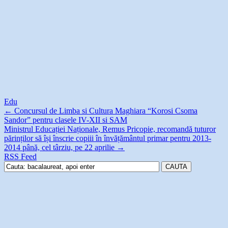
Edu
←
Concursul de Limba si Cultura Maghiara “Korosi Csoma
Sandor” pentru clasele IV-XII si SAM
Ministrul Educației Naționale, Remus Pricopie, recomandă tuturor
părinților să își înscrie copiii în învățământul primar pentru 2013-
2014 până, cel târziu, pe 22 aprilie
→
RSS Feed