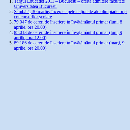
Targul Educatiei 2011 – Bucuresti – oferta admitere facultate
Universitatea Bucuresti
Sâmbătă, 30 martie, încep etapele naţionale ale olimpiadelor şi
concursurilor şcolare
79.047 de cereri de înscriere în învăţământul primar (luni, 8
aprilie, ora 20.00)
85.013 de cereri de înscriere în învăţământul primar (luni, 9
aprilie, ora 12.00)
89.186 de cereri de înscriere în învăţământul primar (marţi, 9
aprilie, ora 20.00)