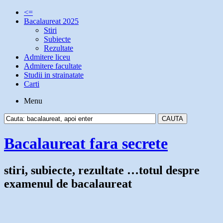
<=
Bacalaureat 2025
Stiri
Subiecte
Rezultate
Admitere liceu
Admitere facultate
Studii in strainatate
Carti
Menu
Bacalaureat fara secrete
stiri, subiecte, rezultate …totul despre
examenul de bacalaureat