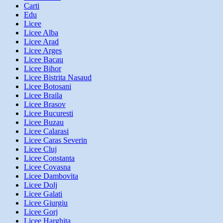
Carti
Edu
Licee
Licee Alba
Licee Arad
Licee Arges
Licee Bacau
Licee Bihor
Licee Bistrita Nasaud
Licee Botosani
Licee Braila
Licee Brasov
Licee Bucuresti
Licee Buzau
Licee Calarasi
Licee Caras Severin
Licee Cluj
Licee Constanta
Licee Covasna
Licee Dambovita
Licee Dolj
Licee Galati
Licee Giurgiu
Licee Gorj
Licee Harghita