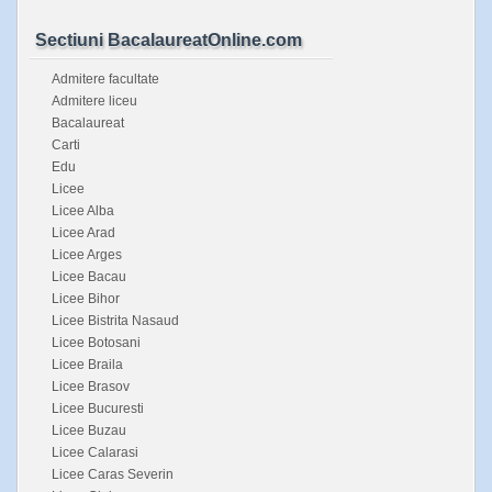
Sectiuni BacalaureatOnline.com
Admitere facultate
Admitere liceu
Bacalaureat
Carti
Edu
Licee
Licee Alba
Licee Arad
Licee Arges
Licee Bacau
Licee Bihor
Licee Bistrita Nasaud
Licee Botosani
Licee Braila
Licee Brasov
Licee Bucuresti
Licee Buzau
Licee Calarasi
Licee Caras Severin