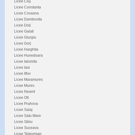
Licee Cluj
Licee Constanta
Licee Covasna
Licee Dambovita
Licee Dolj
Licee Galati
Licee Giurgiu
Licee Gorj
Licee Harghita
Licee Hunedoara
Licee Ialomita
Licee Iasi
Licee Ilfov
Licee Maramures
Licee Mures
Licee Neamt
Licee Olt
Licee Prahova
Licee Salaj
Licee Satu Mare
Licee Sibiu
Licee Suceava
Licee Teleorman