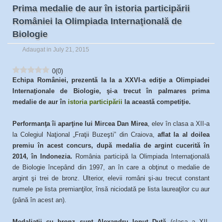
Prima medalie de aur în istoria participării
României la Olimpiada Internaţională de
Biologie
Adaugat in July 21, 2015
0
(
0
)
Echipa României, prezentă la la a XXVI-a ediţie a Olimpiadei
Internaţionale de Biologie, şi-a trecut în palmares prima
medalie de aur în
istoria participării
la această competiţie.
Performanţa îi aparţine lui Mircea Dan Mirea
, elev în clasa a XII-a
la Colegiul Naţional „Fraţii Buzeşti” din Craiova,
aflat la al doilea
premiu în acest concurs, după medalia de argint cucerită în
2014, în Indonezia.
România participă la Olimpiada Internaţională
de Biologie începând din 1997, an în care a obţinut o medalie de
argint şi trei de bronz. Ulterior, elevii români şi-au trecut constant
numele pe lista premianţilor, însă niciodată pe lista laureaţilor cu aur
(până în acest an).
Medaliaţii cu bronz sunt
Alexandru Ionuţ Duţă
(clasa a XII-