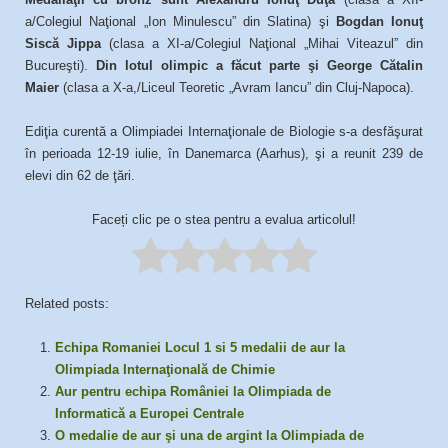
a/Colegiul Naţional „Ion Minulescu” din Slatina) şi
Bogdan Ionuţ
Siscă Jippa
(clasa a XI-a/Colegiul Naţional „Mihai Viteazul” din
Bucureşti).
Din lotul olimpic a făcut parte şi
George Cătalin
Maier
(clasa a X-a,/Liceul Teoretic „Avram Iancu” din Cluj-Napoca).
Ediţia curentă a Olimpiadei Internaţionale de Biologie s-a desfăşurat
în perioada 12-19 iulie, în Danemarca (Aarhus), şi a reunit 239 de
elevi din 62 de ţări.
Faceți clic pe o stea pentru a evalua articolul!
Related posts:
Echipa Romaniei Locul 1 si 5 medalii de aur la
Olimpiada Internaţională de Chimie
Aur pentru echipa României la Olimpiada de
Informatică a Europei Centrale
O medalie de aur şi una de argint la Olimpiada de