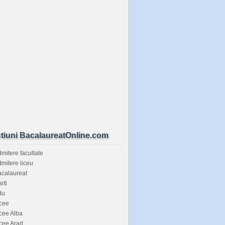
tiuni BacalaureatOnline.com
mitere facultate
mitere liceu
calaureat
rti
du
cee
cee Alba
cee Arad