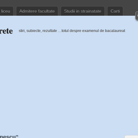
 liceu
Admitere facultate
Studii in strainatate
Carti
rete
stiri, subiecte, rezultate …totul despre examenul de bacalaureat
inescu"