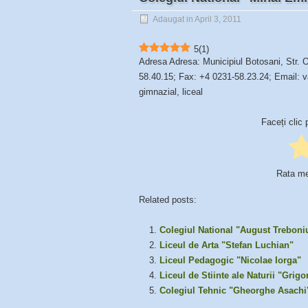
Adaugat in April 3, 2011
5
(
1
)
Adresa Adresa: Municipiul Botosani, Str. 
58.40.15; Fax: +4 0231-58.23.24; Email: v
gimnazial, liceal
Faceți clic 
Rata m
Related posts:
Colegiul National "August Treboni
Liceul de Arta "Stefan Luchian"
Liceul Pedagogic "Nicolae Iorga"
Liceul de Stiinte ale Naturii "Grigo
Colegiul Tehnic "Gheorghe Asachi