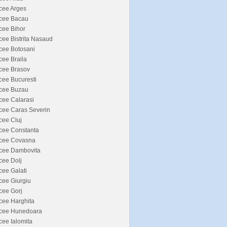
cee Arges
icee Bacau
cee Bihor
cee Bistrita Nasaud
cee Botosani
cee Braila
cee Brasov
cee Bucuresti
icee Buzau
cee Calarasi
cee Caras Severin
cee Cluj
cee Constanta
icee Covasna
icee Dambovita
cee Dolj
cee Galati
cee Giurgiu
cee Gorj
cee Harghita
icee Hunedoara
cee Ialomita