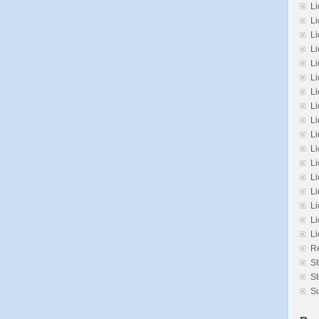
Li
Li
L
L
L
Li
L
Li
Li
Li
L
L
Li
Li
Li
Li
L
Re
St
St
Su