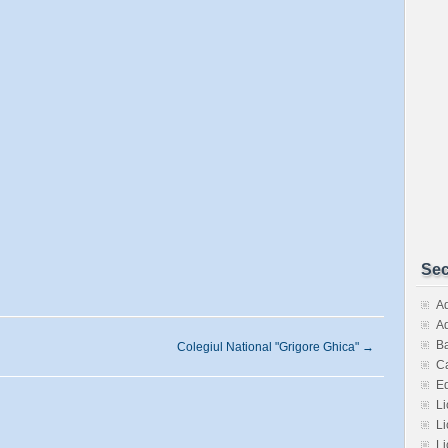
Sec
Ad
Ad
Ba
Colegiul National "Grigore Ghica"
→
Ca
E
Li
Li
Li