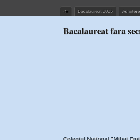
<=
Bacalaureat 2025
Admitere
Bacalaureat fara sec
Colegiul National "Mihai Em