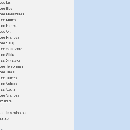
cee Iasi
cee Ilfov
icee Maramures
icee Mures
icee Neamt
cee Olt
icee Prahova
cee Salaj
cee Satu Mare
cee Sibiu
icee Suceava
icee Teleorman
cee Timis
cee Tulcea
cee Valcea
cee Vaslui
icee Vrancea
zultate
iri
udii in strainatate
biecte