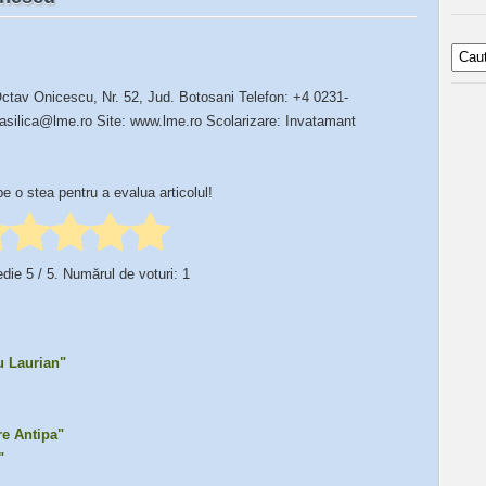
Octav Onicescu, Nr. 52, Jud. Botosani Telefon: +4 0231-
asilica@lme.ro Site: www.lme.ro Scolarizare: Invatamant
pe o stea pentru a evalua articolul!
edie
5
/ 5. Numărul de voturi:
1
u Laurian"
re Antipa"
"