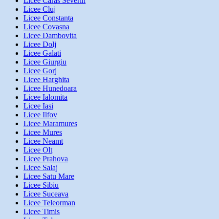
Licee Caras Severin
Licee Cluj
Licee Constanta
Licee Covasna
Licee Dambovita
Licee Dolj
Licee Galati
Licee Giurgiu
Licee Gorj
Licee Harghita
Licee Hunedoara
Licee Ialomita
Licee Iasi
Licee Ilfov
Licee Maramures
Licee Mures
Licee Neamt
Licee Olt
Licee Prahova
Licee Salaj
Licee Satu Mare
Licee Sibiu
Licee Suceava
Licee Teleorman
Licee Timis