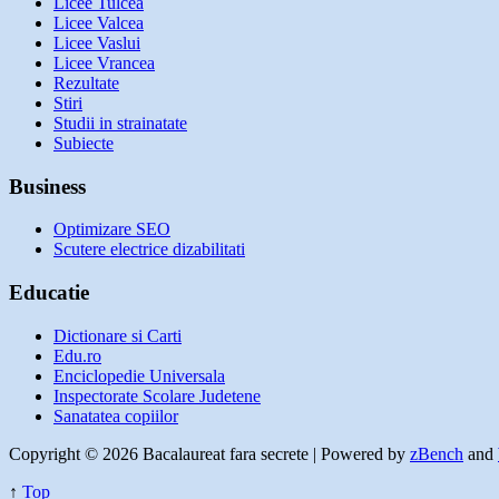
Licee Tulcea
Licee Valcea
Licee Vaslui
Licee Vrancea
Rezultate
Stiri
Studii in strainatate
Subiecte
Business
Optimizare SEO
Scutere electrice dizabilitati
Educatie
Dictionare si Carti
Edu.ro
Enciclopedie Universala
Inspectorate Scolare Judetene
Sanatatea copiilor
Copyright © 2026 Bacalaureat fara secrete | Powered by
zBench
and
↑
Top