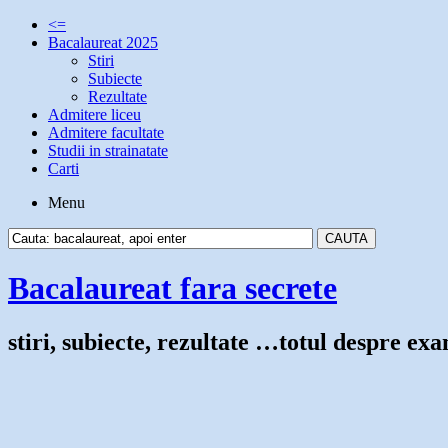
<=
Bacalaureat 2025
Stiri
Subiecte
Rezultate
Admitere liceu
Admitere facultate
Studii in strainatate
Carti
Menu
Bacalaureat fara secrete
stiri, subiecte, rezultate …totul despre e