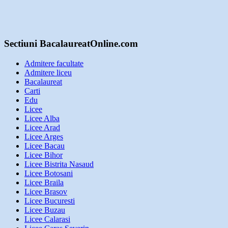
Sectiuni BacalaureatOnline.com
Admitere facultate
Admitere liceu
Bacalaureat
Carti
Edu
Licee
Licee Alba
Licee Arad
Licee Arges
Licee Bacau
Licee Bihor
Licee Bistrita Nasaud
Licee Botosani
Licee Braila
Licee Brasov
Licee Bucuresti
Licee Buzau
Licee Calarasi