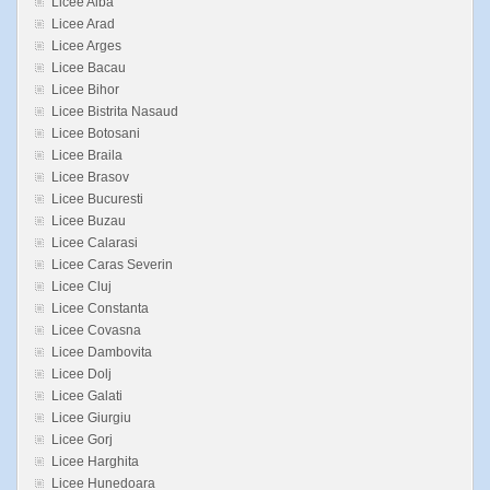
Licee Alba
Licee Arad
Licee Arges
Licee Bacau
Licee Bihor
Licee Bistrita Nasaud
Licee Botosani
Licee Braila
Licee Brasov
Licee Bucuresti
Licee Buzau
Licee Calarasi
Licee Caras Severin
Licee Cluj
Licee Constanta
Licee Covasna
Licee Dambovita
Licee Dolj
Licee Galati
Licee Giurgiu
Licee Gorj
Licee Harghita
Licee Hunedoara