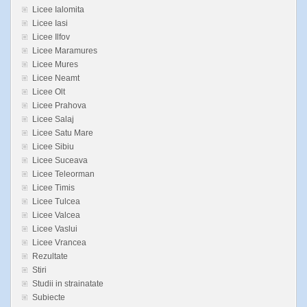
Licee Ialomita
Licee Iasi
Licee Ilfov
Licee Maramures
Licee Mures
Licee Neamt
Licee Olt
Licee Prahova
Licee Salaj
Licee Satu Mare
Licee Sibiu
Licee Suceava
Licee Teleorman
Licee Timis
Licee Tulcea
Licee Valcea
Licee Vaslui
Licee Vrancea
Rezultate
Stiri
Studii in strainatate
Subiecte