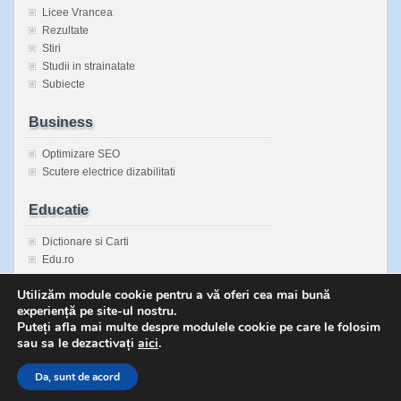
Licee Vrancea
Rezultate
Stiri
Studii in strainatate
Subiecte
Business
Optimizare SEO
Scutere electrice dizabilitati
Educatie
Dictionare si Carti
Edu.ro
Enciclopedie Universala
Utilizăm module cookie pentru a vă oferi cea mai bună
Inspectorate Scolare Judetene
experiență pe site-ul nostru.
Sanatatea copiilor
Puteți afla mai multe despre modulele cookie pe care le folosim
sau sa le dezactivați
aici
.
Da, sunt de acord
Copyright © 2026 Bacalaureat fara secrete | Powered by
zBench
and
WordPres
↑
Top