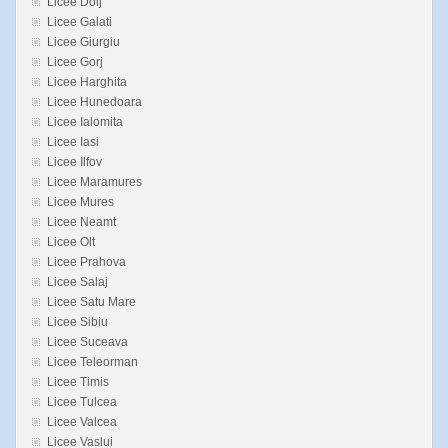
Licee Dolj
Licee Galati
Licee Giurgiu
Licee Gorj
Licee Harghita
Licee Hunedoara
Licee Ialomita
Licee Iasi
Licee Ilfov
Licee Maramures
Licee Mures
Licee Neamt
Licee Olt
Licee Prahova
Licee Salaj
Licee Satu Mare
Licee Sibiu
Licee Suceava
Licee Teleorman
Licee Timis
Licee Tulcea
Licee Valcea
Licee Vaslui