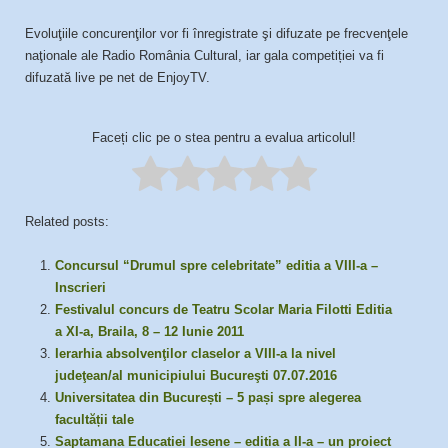
Evoluţiile concurenţilor vor fi înregistrate şi difuzate pe frecvenţele
naţionale ale Radio România Cultural, iar gala competiției va fi
difuzată live pe net de EnjoyTV.
Faceți clic pe o stea pentru a evalua articolul!
Related posts:
Concursul “Drumul spre celebritate” editia a VIII-a –
Inscrieri
Festivalul concurs de Teatru Scolar Maria Filotti Editia
a XI-a, Braila, 8 – 12 Iunie 2011
Ierarhia absolvenţilor claselor a VIII-a la nivel
judeţean/al municipiului Bucureşti 07.07.2016
Universitatea din București – 5 pași spre alegerea
facultății tale
Saptamana Educatiei Iesene – editia a II-a – un proiect