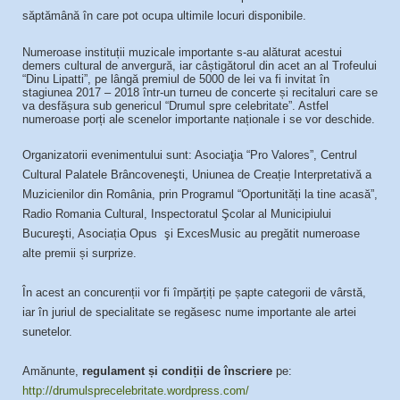
săptămână în care pot ocupa ultimile locuri disponibile.
Numeroase instituții muzicale importante s-au alăturat acestui
demers cultural de anvergură, iar câștigătorul din acet an al Trofeului
“Dinu Lipatti”, pe lângă premiul de 5000 de lei va fi invitat în
stagiunea 2017 – 2018 într-un turneu de concerte și recitaluri care se
va desfășura sub genericul “Drumul spre celebritate”. Astfel
numeroase porți ale scenelor importante naționale i se vor deschide.
Organizatorii evenimentului sunt: Asociaţia “Pro Valores”, Centrul
Cultural Palatele Brâncoveneşti, Uniunea de Creație Interpretativă a
Muzicienilor din România, prin Programul “Oportunități la tine acasă”,
Radio Romania Cultural, Inspectoratul Şcolar al Municipiului
Bucureşti, Asociația Opus şi ExcesMusic au pregătit numeroase
alte premii și surprize.
În acest an concurenții vor fi împărțiți pe șapte categorii de vârstă,
iar în juriul de specialitate se regăsesc nume importante ale artei
sunetelor.
Amănunte,
regulament și condiții de înscriere
pe:
http://drumulsprecelebritate.wordpress.com/