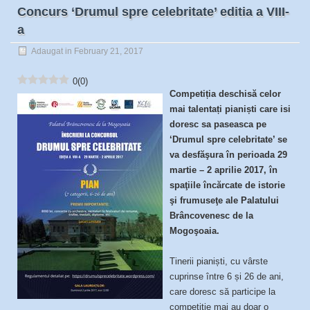
Concurs ‘Drumul spre celebritate’ editia a VIII-
a
Adaugat in February 21, 2017
0
(
0
)
Competiția deschisă celor
mai talentați pianiști care isi
doresc sa paseasca pe
‘Drumul spre celebritate’ se
va desfăşura în perioada 29
martie – 2 aprilie 2017, în
spaţiile încărcate de istorie
şi frumuseţe ale Palatului
Brâncovenesc de la
Mogoşoaia.
Tinerii pianiști, cu vârste
cuprinse între 6 și 26 de ani,
care doresc să participe la
competitie mai au doar o