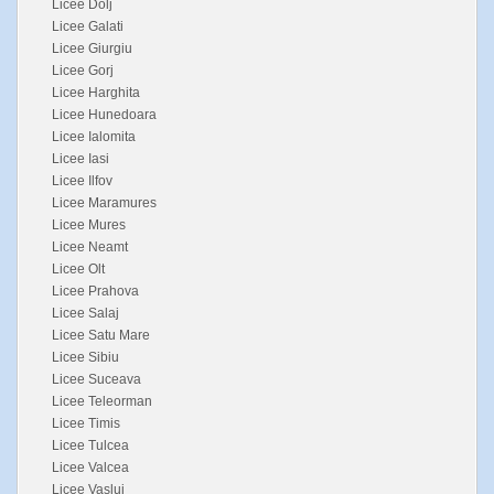
Licee Dolj
Licee Galati
Licee Giurgiu
Licee Gorj
Licee Harghita
Licee Hunedoara
Licee Ialomita
Licee Iasi
Licee Ilfov
Licee Maramures
Licee Mures
Licee Neamt
Licee Olt
Licee Prahova
Licee Salaj
Licee Satu Mare
Licee Sibiu
Licee Suceava
Licee Teleorman
Licee Timis
Licee Tulcea
Licee Valcea
Licee Vaslui