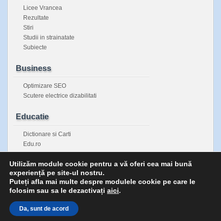
Licee Vrancea
Rezultate
Stiri
Studii in strainatate
Subiecte
Business
Optimizare SEO
Scutere electrice dizabilitati
Educatie
Dictionare si Carti
Edu.ro
Enciclopedie Universala
Utilizăm module cookie pentru a vă oferi cea mai bună
Inspectorate Scolare Judetene
experiență pe site-ul nostru.
Sanatatea copiilor
Puteți afla mai multe despre modulele cookie pe care le
folosim sau sa le dezactivați
aici
.
Da, sunt de acord
Copyright © 2026 Bacalaureat fara secrete | Powered by
zBench
and
WordPres
↑
Top