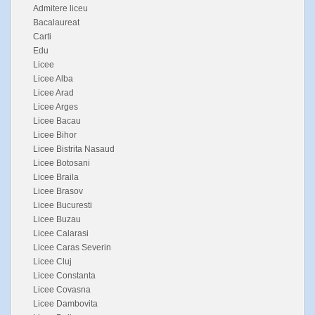
Admitere liceu
Bacalaureat
Carti
Edu
Licee
Licee Alba
Licee Arad
Licee Arges
Licee Bacau
Licee Bihor
Licee Bistrita Nasaud
Licee Botosani
Licee Braila
Licee Brasov
Licee Bucuresti
Licee Buzau
Licee Calarasi
Licee Caras Severin
Licee Cluj
Licee Constanta
Licee Covasna
Licee Dambovita