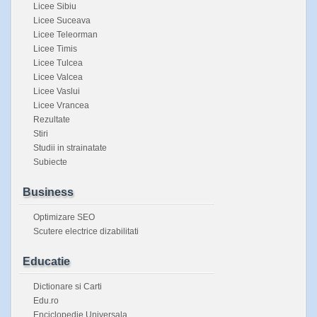
Licee Sibiu
Licee Suceava
Licee Teleorman
Licee Timis
Licee Tulcea
Licee Valcea
Licee Vaslui
Licee Vrancea
Rezultate
Stiri
Studii in strainatate
Subiecte
Business
Optimizare SEO
Scutere electrice dizabilitati
Educatie
Dictionare si Carti
Edu.ro
Enciclopedie Universala