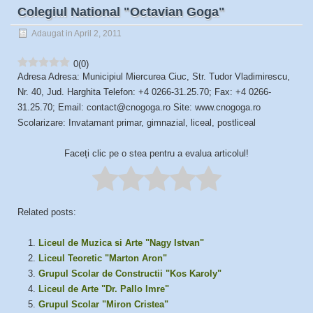
Colegiul National "Octavian Goga"
Adaugat in April 2, 2011
0
(
0
)
Adresa Adresa: Municipiul Miercurea Ciuc, Str. Tudor Vladimirescu,
Nr. 40, Jud. Harghita Telefon: +4 0266-31.25.70; Fax: +4 0266-
31.25.70; Email: contact@cnogoga.ro Site: www.cnogoga.ro
Scolarizare: Invatamant primar, gimnazial, liceal, postliceal
Faceți clic pe o stea pentru a evalua articolul!
Related posts:
Liceul de Muzica si Arte "Nagy Istvan"
Liceul Teoretic "Marton Aron"
Grupul Scolar de Constructii "Kos Karoly"
Liceul de Arte "Dr. Pallo Imre"
Grupul Scolar "Miron Cristea"