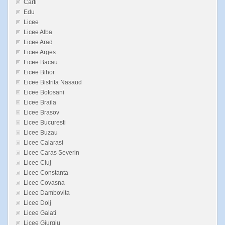
Carti
Edu
Licee
Licee Alba
Licee Arad
Licee Arges
Licee Bacau
Licee Bihor
Licee Bistrita Nasaud
Licee Botosani
Licee Braila
Licee Brasov
Licee Bucuresti
Licee Buzau
Licee Calarasi
Licee Caras Severin
Licee Cluj
Licee Constanta
Licee Covasna
Licee Dambovita
Licee Dolj
Licee Galati
Licee Giurgiu