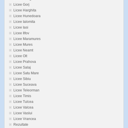
Licee Gorj
Licee Harghita
Licee Hunedoara
Licee Ialomita
Licee Iasi
Licee Ilfov
Licee Maramures
Licee Mures
Licee Neamt
Licee Olt
Licee Prahova
Licee Salaj
Licee Satu Mare
Licee Sibiu
Licee Suceava
Licee Teleorman
Licee Timis
Licee Tulcea
Licee Valcea
Licee Vaslui
Licee Vrancea
Rezultate