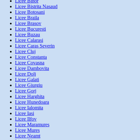
Licee Bihor
Licee Bistrita Nasaud
Licee Botosani
Licee Braila
Licee Brasov
Licee Bucuresti
Licee Buzau
Licee Calarasi
Licee Caras Severin
Licee Cluj
Licee Constanta
Licee Covasna
Licee Dambovita
Licee Dolj
Licee Galati
Licee Giurgiu
Licee Gorj
Licee Harghita
Licee Hunedoara
Licee Ialomita
Licee Iasi
Licee Ilfov
Licee Maramures
Licee Mures
Licee Neamt