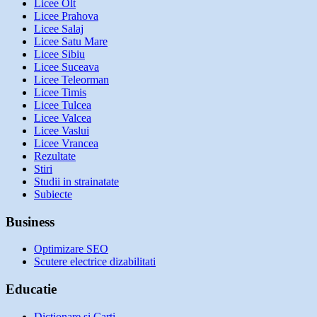
Licee Olt
Licee Prahova
Licee Salaj
Licee Satu Mare
Licee Sibiu
Licee Suceava
Licee Teleorman
Licee Timis
Licee Tulcea
Licee Valcea
Licee Vaslui
Licee Vrancea
Rezultate
Stiri
Studii in strainatate
Subiecte
Business
Optimizare SEO
Scutere electrice dizabilitati
Educatie
Dictionare si Carti