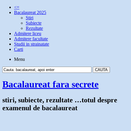
<=
Bacalaureat 2025
Stiri
Subiecte
Rezultate
Admitere liceu
Admitere facultate
Studii in strainatate
Carti
Menu
Bacalaureat fara secrete
stiri, subiecte, rezultate …totul despre
examenul de bacalaureat