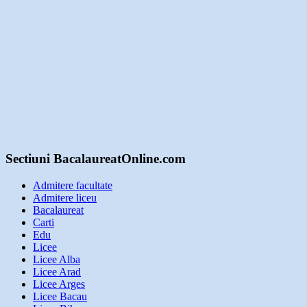
Sectiuni BacalaureatOnline.com
Admitere facultate
Admitere liceu
Bacalaureat
Carti
Edu
Licee
Licee Alba
Licee Arad
Licee Arges
Licee Bacau